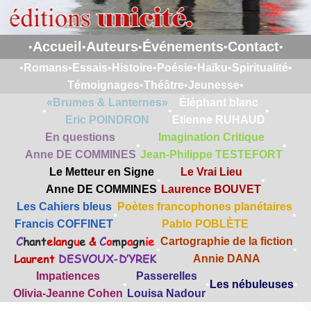
Accueil
Auteurs
Événements
Contact
•
•
•
•
•
•
Romans
•
Essais
•
Histoire
•
Poésie
•
Haïku
•
Spiritualité
•
Témoignages
•
Théâtre
•
Jeunesse
•
«Brumes & Lanternes»
Éléphant blanc
•
•
•
Eric POINDRON
Etienne RUHAUD
En questions
Imagination Critique
•
•
Anne DE COMMINES
Jean-Philippe TESTEFORT
Le Metteur en Signe
Le Vrai Lieu
•
•
Anne DE COMMINES
Laurence BOUVET
Les Cahiers bleus
Poètes francophones planétaires
•
•
Francis COFFINET
Pablo POBLÈTE
C
hant
elan
g
u
e
&
C
o
mp
a
gn
ie
Cartographie de la fiction
•
•
Laurent
DESVOUX-D’YREK
Annie DANA
Impatiences
Passerelles
•
•
Les nébuleuses
•
Olivia-Jeanne Cohen
Louisa Nadour