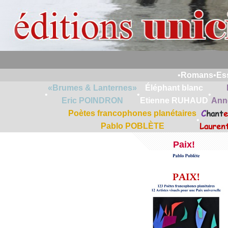
•
Romans
•
Es
«Brumes & Lanternes»
Éléphant blanc
•
•
•
Eric POINDRON
Etienne RUHAUD
Ann
C
hant
e
Poètes francophones planétaires
•
Lauren
Pablo POBLÈTE
Paix!