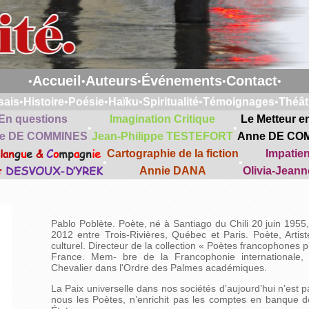
Accueil
Auteurs
Événements
Contact
•
•
•
•
•
sais
•
Histoire
•
Poésie
•
Haïku
•
Spiritualité
•
Témoignages
•
Théât
En questions
Imagination Critique
Le Metteur e
•
•
e DE COMMINES
Jean-Philippe TESTEFORT
Anne DE CO
lan
g
u
e
&
C
o
mp
a
gn
ie
Cartographie de la fiction
Impatie
•
•
t
DESVOUX-D’YREK
Annie DANA
Olivia-Jean
Pablo Poblète. Poète, né à Santiago du Chili 20 juin 1955,
2012 entre Trois-Rivières, Québec et Paris. Poète, Artist
culturel. Directeur de la collection « Poètes francophones p
France. Mem- bre de la Francophonie internationale, C
Chevalier dans l'Ordre des Palmes académiques.
La Paix universelle dans nos sociétés d’aujourd’hui n’est 
nous les Poètes, n’enrichit pas les comptes en banque 