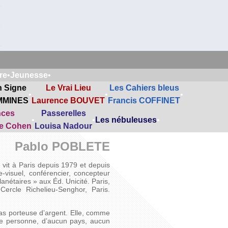
re
•
Jeunesse
•
n Signe
Le Vrai Lieu
Les Cahiers bleus
•
•
•
MMINES
Laurence BOUVET
Francis COFFINET
nces
Passerelles
•
•
Les nébuleuses
•
ne Cohen
Louisa Nadour
Pablo POBLETE
 vit à Paris depuis 1979 et depuis
e-visuel, conférencier, concepteur
lanétaires » aux Éd. Unicité. Paris,
ercle Richelieu-Senghor, Paris.
pas porteuse d’argent. Elle, comme
de personne, d’aucun pays, aucun