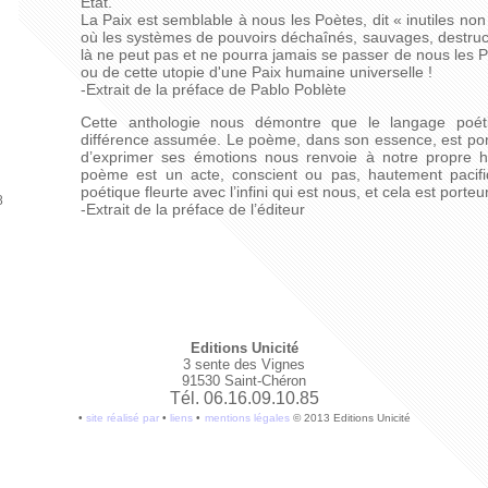
État.
La Paix est semblable à nous les Poètes, dit « inutiles no
où les systèmes de pouvoirs déchaînés, sauvages, destruct
là ne peut pas et ne pourra jamais se passer de nous les 
ou de cette utopie d'une Paix humaine universelle !
-Extrait de la préface de Pablo Poblète
Cette anthologie nous démontre que le langage poéti
différence assumée. Le poème, dans son essence, est porte
d’exprimer ses émotions nous renvoie à notre propre hu
poème est un acte, conscient ou pas, hautement pacifi
poétique fleurte avec l’infini qui est nous, et cela est porteu
8
-Extrait de la préface de l’éditeur
Editions Unicité
3 sente des Vignes
91530 Saint-Chéron
Tél. 06.16.09.10.85
•
site réalisé par
•
liens
•
mentions légales
© 2013 Editions Unicité