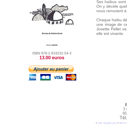
Ses haïkus sont 
On y décèle quel
nous renvoient à 
Chaque haïku déc
une image de ce 
Josette Pellet va
elle est vivante.
ISBN 978-2-919232-54-3
13.00 euros
E
3 
91
Tél
•
site réalisé par
•
liens