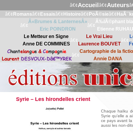
Accueil
Auteurs
â€¢
â€¢
â
â€¢
Romans
â€¢
Essais
â€¢
Histoire
â€¢
PoÃ©sie
â€¢
HaÃ¯k
Â«Brumes & LanternesÂ»
Ã‰lÃ©phant bl
â€¢
â€¢
Eric POINDRON
Etienne RUHA
Le Metteur en Signe
Le Vrai Lieu
L
â€¢
â€¢
Anne DE COMMINES
Laurence BOUVET
F
C
hant
elan
g
u
e
&
C
o
mp
a
gn
ie
Cartographie de la ficti
â€¢
Laurent
DESVOUX-Dâ€™YREK
Annie DANA
Syrie – Les hirondelles crient
Chaque haïku de
Syrie qu’elle a 
ce pays avant la 
aussi les non-dits