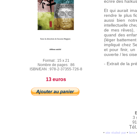
écrire des haïkus
Et qui aurait im
rendre le plus fi
aussi bien not
intellectuelle ch
de mes rêves), 
quand des enfant
(léger battement
impliqué chez Se
et pour finir, u
ouverte / les ois
Format :
15 x 21
- Extrait de la p
Nombre de pages :
86
ISBN/EAN :
978-2-37355-726-8
13 euros
E
3 
91
Tél
•
site réalisé par
•
liens