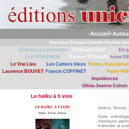
Accueil
Auteu
•
•
•
Romans
•
Essais
•
Histoire
•
Poésie
•
Ha
«Brumes & Lanternes»
Éléphant blanc
En q
•
•
•
Eric POINDRON
Etienne RUHAUD
Anne D
Le Vrai Lieu
Les Cahiers bleus
Poètes francophon
•
•
Laurence BOUVET
Francis COFFINET
Pablo PO
Impatiences
Olivia-Jeanne Cohen
Le haïku à 5 voix
Haïkus, Tercets,
Cette antholog
classiques japon
d’aborder la po