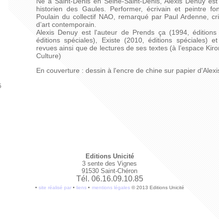
Né à Saint-Denis en Seine-Saint-Denis, Alexis Denuy est l
historien des Gaules. Performer, écrivain et peintre 
Poulain du collectif NAO, remarqué par Paul Ardenne, cri
d’art contemporain.
Alexis Denuy est l'auteur de Prends ça (1994, éditions 
éditions spéciales), Existe (2010, éditions spéciales) 
revues ainsi que de lectures de ses textes (à l’espace Kir
Culture)
En couverture : dessin à l'encre de chine sur papier d'Ale
5
Editions Unicité
3 sente des Vignes
91530 Saint-Chéron
Tél. 06.16.09.10.85
•
site réalisé par
•
liens
•
mentions légales
© 2013 Editions Unicité