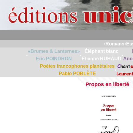
•
Romans
•
Es
«Brumes & Lanternes»
Éléphant blanc
•
•
•
Eric POINDRON
Etienne RUHAUD
Ann
C
hant
e
Poètes francophones planétaires
•
Lauren
Pablo POBLÈTE
Propos en liberté