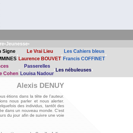
re
•
Jeunesse
•
n Signe
Le Vrai Lieu
Les Cahiers bleus
•
•
•
MMINES
Laurence BOUVET
Francis COFFINET
nces
Passerelles
•
•
Les nébuleuses
•
ne Cohen
Louisa Nadour
Alexis DENUY
s étions dans la tête de l’auteur.
ons nous parler et nous alerter.
quefois des individus, tantôt des
uée dans un nouveau monde. C’est
urs du jour afin de suivre une voie