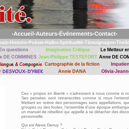
Accueil
Auteurs
Événements
Contact
•
•
•
•
•
sais
•
Histoire
•
Poésie
•
Haïku
•
Spiritualité
•
Témoignages
•
Théât
En questions
Imagination Critique
Le Metteur e
•
•
e DE COMMINES
Jean-Philippe TESTEFORT
Anne DE CO
lan
g
u
e
&
C
o
mp
a
gn
ie
Cartographie de la fiction
Impatie
•
•
t
DESVOUX-D’YREK
Annie DANA
Olivia-Jean
Ces « propos en liberté » s’adressent à nous comme si nou
Ses pensées sont retranscrites comme si nous l’entendi
Mettant en scène des personnages sans appellations, quel
groupes ou des foules, l’ensemble d’une époque embarq
un manuel de rébellion qui appelle à se détacher des disco
personnelle.
Qui est Alexis Denuy ?