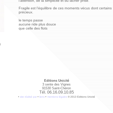
l’attention, de la simplicité et du lâcher prise.
Fragile est l’équilibre de ces moments vécus dont certains
précieux.
le temps passe
aucune ride plus douce
que celle des flots
4
Editions Unicité
3 sente des Vignes
91530 Saint-Chéron
Tél. 06.16.09.10.85
•
site réalisé par
•
liens
•
mentions légales
© 2013 Editions Unicité