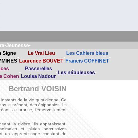
re
•
Jeunesse
•
n Signe
Le Vrai Lieu
Les Cahiers bleus
•
•
•
MMINES
Laurence BOUVET
Francis COFFINET
nces
Passerelles
•
•
Les nébuleuses
•
ne Cohen
Louisa Nadour
Bertrand VOISIN
nstants de la vie quotidienne. Ce
ns le présent, des épiphanies. Ils
ant la surprise, l’émerveillement
ant la rivière, ils apparaissent,
 animales et pluies percussives
ient un apprentissage constant de