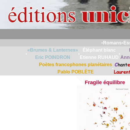
•
Romans
•
Es
«Brumes & Lanternes»
Éléphant blanc
•
•
•
Eric POINDRON
Etienne RUHAUD
Ann
C
hant
e
Poètes francophones planétaires
•
Lauren
Pablo POBLÈTE
Fragile équilibre