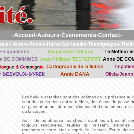
Accueil
Auteurs
Événements
Contact
•
•
•
•
•
sais
•
Histoire
•
Poésie
•
Haïku
•
Spiritualité
•
Témoignages
•
Théât
En questions
Imagination Critique
Le Metteur e
•
•
e DE COMMINES
Jean-Philippe TESTEFORT
Anne DE CO
lan
g
u
e
&
C
o
mp
a
gn
ie
Cartographie de la fiction
Impatie
•
•
t
DESVOUX-D’YREK
Annie DANA
Olivia-Jean
Les haïkus et tankas sont des poèmes de la présence aux i
sont des petits riens qui se mêlent, des échos du passé da
se glanent autour de nous, s’imposent d’eux-mêmes en cré
ou la stupeur.
Au fil de nombreuse marches, frôlant les arbres et longe
toujours renouvelés, feuilles qui crissent, mélodies
rencontrent notre état d’esprit de l’instant. Écrire dev