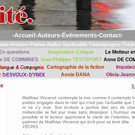
Accueil
Auteurs
Événements
Contact
•
•
•
•
•
sais
•
Histoire
•
Poésie
•
Haïku
•
Spiritualité
•
Témoignages
•
Théât
En questions
Imagination Critique
Le Metteur e
•
•
e DE COMMINES
Jean-Philippe TESTEFORT
Anne DE CO
lan
g
u
e
&
C
o
mp
a
gn
ie
Cartographie de la fiction
Impatie
•
•
t
DESVOUX-D’YREK
Annie DANA
Olivia-Jean
re
Matthias Vincenot contemple la mer comme il contemple la 
poètes engagés dans le réel qui n'est pas l'actualité que l'
ni ne s'y noie. Son écriture a parfois des airs de ch
mélancolie se fait jour mais sans désespoir. L'humour vie
possible et le lecteur appréciera la clarté de l'intention, 
poèmes de Matthias Vincenot qui écrit pour se tenir tête.
J’ÉCRIS…