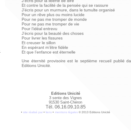
J’écris pour la liberté de dire
Et contre la facilité de la pensée qui se rassure
J’écris pour un murmure, dans le tumulte organisé
Pour un rêve plus ou moins lucide
Pour ne pas me tromper de monde
Pour ne pas me tromper de vie
Pour l’idéal entrevu
J’écris pour la beauté des choses
Pour livrer les fissures
Et creuser le sillon
En espérant m’être fidèle
1
Et que l’enfance est éternelle
Une éternité provisoire est le septième recueil publié da
Editions Unicité.
Editions Unicité
3 sente des Vignes
91530 Saint-Chéron
Tél. 06.16.09.10.85
•
site réalisé par
•
liens
•
mentions légales
© 2013 Editions Unicité