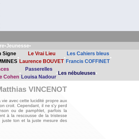
re
•
Jeunesse
•
n Signe
Le Vrai Lieu
Les Cahiers bleus
•
•
•
MMINES
Laurence BOUVET
Francis COFFINET
nces
Passerelles
•
•
Les nébuleuses
•
ne Cohen
Louisa Nadour
Matthias VINCENOT
vie avec cette lucidité propre aux
on croit. Cependant, il ne s'y perd
anson ou de pamphlet, parfois la
nt à la rescousse de la tristesse
le juste ton et la juste mesure des