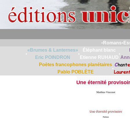
•
Romans
•
Es
«Brumes & Lanternes»
Éléphant blanc
•
•
•
Eric POINDRON
Etienne RUHAUD
Ann
C
hant
e
Poètes francophones planétaires
•
Lauren
Pablo POBLÈTE
Une éternité provisoi