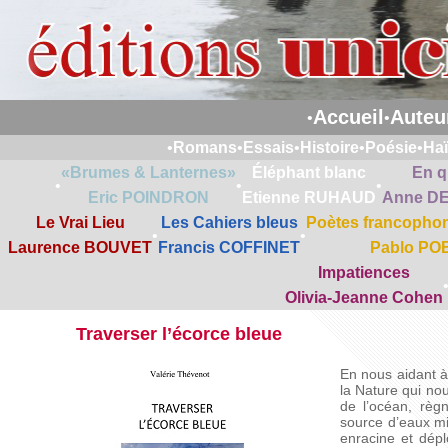
Accueil
Auteu
•
•
•
Romans
•
Essais
•
Histoire
•
Poésie
•
Ha
«Brumes & Lanternes»
Éléphant blanc
En q
•
•
•
Eric POINDRON
Etienne RUHAUD
Anne D
Le Vrai Lieu
Les Cahiers bleus
Poètes francophon
•
•
Laurence BOUVET
Francis COFFINET
Pablo PO
Impatiences
Olivia-Jeanne Cohen
Traverser l’écorce bleue
En nous aidant à
la Nature qui no
de l’océan, règ
source d’eaux mi
enracine et déplo