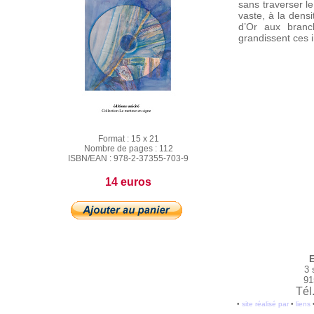
sans traverser l
vaste, à la dens
d’Or aux branch
grandissent ces i
Format :
15 x 21
Nombre de pages :
112
ISBN/EAN :
978-2-37355-703-9
14 euros
E
3 
91
Tél
•
site réalisé par
•
liens