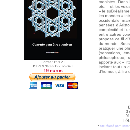
monistes. Dans l’
etc. – et les voi
– le suBréalisme 
les mondes « inté
occidentale mar
pensées d’Aristo
complexité et l’u
entre autres voi
propose ce fil d
du monde. Sous l
pratiquer une phil
(sensations, émo
philosophique, s
apporte aux « li
Format 15 x 21
ISBN 978-2-919232-74-1
incitant tout un 
19 euros
d’humour, à lire e
E
3 
91
Tél
•
site réalisé par
•
liens