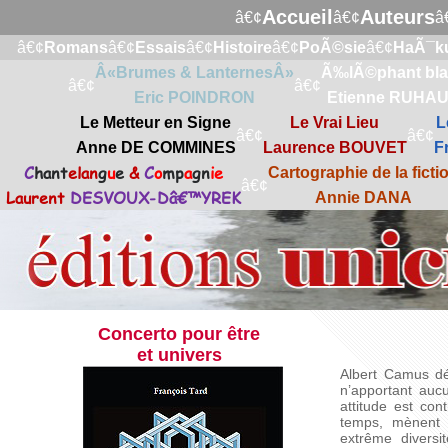
Accueil
Auteurs
â€¢
â€¢
â
â€¢
Romans
â€¢
Essais
â€¢
Histoire
â€¢
PoÃ©sie
â€¢
HaÃ¯k
Â«Brumes & LanternesÂ»
Ã‰lÃ©phant bl
â€¢
â€¢
Eric POINDRON
Etienne RUHA
Le Metteur en Signe
Le Vrai Lieu
L
â€¢
â€¢
Anne DE COMMINES
Laurence BOUVET
F
C
hant
elan
g
u
e
&
C
o
mp
a
gn
ie
Cartographie de la ficti
â€¢
Laurent
DESVOUX-Dâ€™YREK
Annie DANA
Concerto pour être
et univers
Albert Camus dé
n’apportant auc
attitude est con
temps, mènent à
extrême diversi