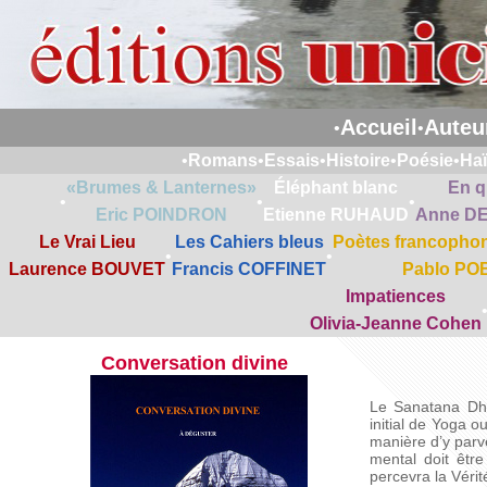
Accueil
Auteu
•
•
•
Romans
•
Essais
•
Histoire
•
Poésie
•
Ha
«Brumes & Lanternes»
Éléphant blanc
En q
•
•
•
Eric POINDRON
Etienne RUHAUD
Anne D
Le Vrai Lieu
Les Cahiers bleus
Poètes francophon
•
•
Laurence BOUVET
Francis COFFINET
Pablo PO
Impatiences
Olivia-Jeanne Cohen
Conversation divine
Le Sanatana Dha
initial de Yoga o
manière d’y parv
mental doit êtr
percevra la Vérité