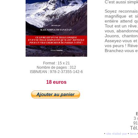
C’est aussi simpl
Soyez reconnaiss
magnifique et 
entière attend 
Tout est un rêve.
vous, abandonnez
Jouons, chantons
Asseyez-vous et 
vos peurs ! Réveil
Branchez-vous e
Format :
15 x 21
Nombre de pages :
312
ISBN/EAN :
978-2-37355-142-6
18 euros
E
3 
91
Tél
•
site réalisé par
•
liens