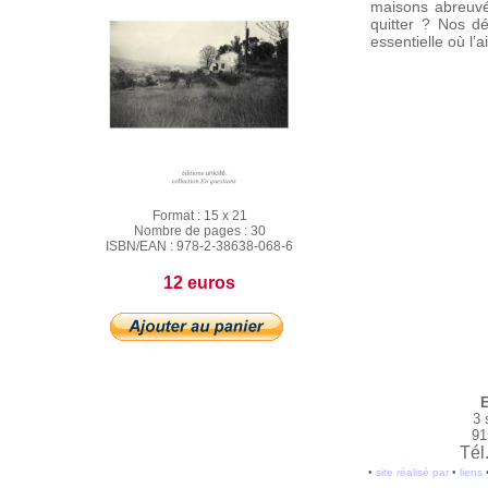
maisons abreuvée
quitter ? Nos dé
essentielle où l’
Format :
15 x 21
Nombre de pages :
30
ISBN/EAN :
978-2-38638-068-6
12 euros
E
3 
91
Tél
•
site réalisé par
•
liens