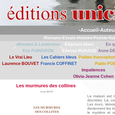
Accueil
Auteu
•
•
•
Romans
•
Essais
•
Histoire
•
Poésie
•
Ha
«Brumes & Lanternes»
Éléphant blanc
En q
•
•
•
Eric POINDRON
Etienne RUHAUD
Anne D
Le Vrai Lieu
Les Cahiers bleus
Poètes francophon
•
•
Laurence BOUVET
Francis COFFINET
Pablo PO
Impatiences
Olivia-Jeanne Cohen
Les murmures des collines
La maison est n
discrètes. Là, co
Les murs, témoin
deviennent les i
le mystère et s