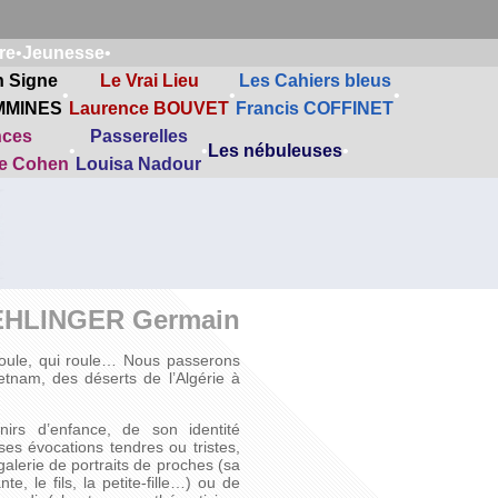
re
•
Jeunesse
•
n Signe
Le Vrai Lieu
Les Cahiers bleus
•
•
•
MMINES
Laurence BOUVET
Francis COFFINET
nces
Passerelles
•
•
Les nébuleuses
•
ne Cohen
Louisa Nadour
HLINGER Germain
i roule, qui roule… Nous passerons
etnam, des déserts de l’Algérie à
rs d’enfance, de son identité
es évocations tendres ou tristes,
alerie de portraits de proches (sa
, le fils, la petite-fille…) ou de