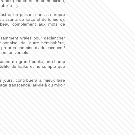
grandir (chanteurs, mathématicien,
oubliée…)...
llustrer en puisant dans sa propre
isissants de force et de lumière),
 Un beau complément aux mots de
ffisamment vraies pour déclencher
ionnaise, de l’autre hémisphère,
 propres chemins d’adolescence !
sont universels...
inconnu du grand public, un champ
atellite du haïku et ne compte que
jours, contribuera à mieux faire
oyage transcendé, au-delà du miroir