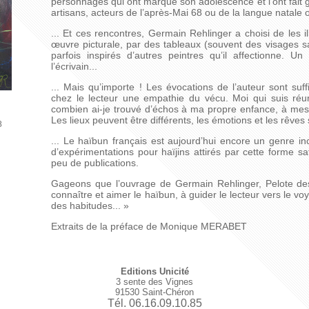
personnages qui ont marqué son adolescence et l’ont fait 
artisans, acteurs de l’après-Mai 68 ou de la langue natale 
... Et ces rencontres, Germain Rehlinger a choisi de les i
œuvre picturale, par des tableaux (souvent des visages sa
parfois inspirés d’autres peintres qu’il affectionne.
l’écrivain...
... Mais qu’importe ! Les évocations de l’auteur sont su
chez le lecteur une empathie du vécu. Moi qui suis réun
combien ai-je trouvé d’échos à ma propre enfance, à mes
Les lieux peuvent être différents, les émotions et les rêves 
8
... Le haïbun français est aujourd’hui encore un genre 
d’expérimentations pour haïjins attirés par cette forme s
peu de publications.
Gageons que l’ouvrage de Germain Rehlinger, Pelote des 
connaître et aimer le haïbun, à guider le lecteur vers le v
des habitudes... »
Extraits de la préface de Monique MERABET
Editions Unicité
3 sente des Vignes
91530 Saint-Chéron
Tél. 06.16.09.10.85