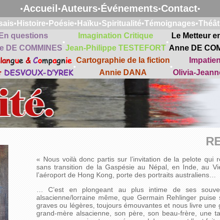
Accueil
Auteurs
Événements
Contact
•
•
•
•
•
sais
•
Histoire
•
Poésie
•
Haïku
•
Spiritualité
•
Témoignages
•
Théât
En questions
Imagination Critique
Le Metteur e
•
•
e DE COMMINES
Jean-Philippe TESTEFORT
Anne DE CO
lan
g
u
e
&
C
o
mp
a
gn
ie
Cartographie de la fiction
Impatie
•
•
t
DESVOUX-D’YREK
Annie DANA
Olivia-Jean
RE
« Nous voilà donc partis sur l’invitation de la pelote qu
sans transition de la Gaspésie au Népal, en Inde, au Vi
l’aéroport de Hong Kong, porte des portraits australiens…
… C’est en plongeant au plus intime de ses souveni
alsacienne/lorraine même, que Germain Rehlinger puise s
graves ou légères, toujours émouvantes et nous livre une g
grand-mère alsacienne, son père, son beau-frère, une tante