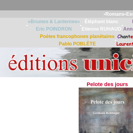
•
Romans
•
Es
«Brumes & Lanternes»
Éléphant blanc
•
•
•
Eric POINDRON
Etienne RUHAUD
Ann
C
hant
e
Poètes francophones planétaires
•
Lauren
Pablo POBLÈTE
Pelote des jours