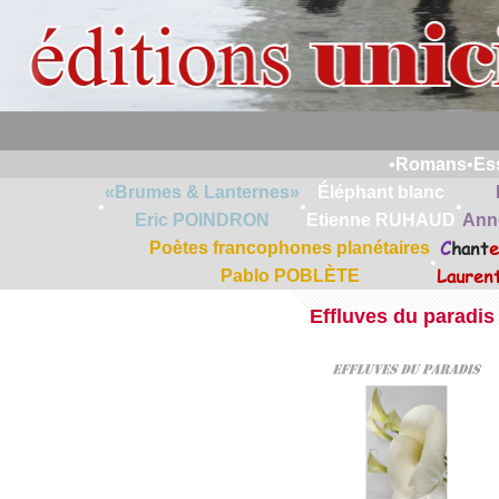
•
Romans
•
Es
«Brumes & Lanternes»
Éléphant blanc
•
•
•
Eric POINDRON
Etienne RUHAUD
Ann
C
hant
e
Poètes francophones planétaires
•
Lauren
Pablo POBLÈTE
Effluves du paradis