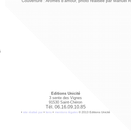
Couverture : Arômes d’amour, photo réalisée par Manuel
5
Editions Unicité
3 sente des Vignes
91530 Saint-Chéron
Tél. 06.16.09.10.85
•
site réalisé par
•
liens
•
mentions légales
© 2013 Editions Unicité