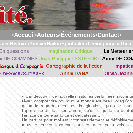
Accueil
Auteurs
Événements
Contact
•
•
•
•
•
sais
•
Histoire
•
Poésie
•
Haïku
•
Spiritualité
•
Témoignages
•
Théât
En questions
Imagination Critique
Le Metteur e
•
•
e DE COMMINES
Jean-Philippe TESTEFORT
Anne DE CO
lan
g
u
e
&
C
o
mp
a
gn
ie
Cartographie de la fiction
Impatie
•
•
t
DESVOUX-D’YREK
Annie DANA
Olivia-Jean
« Car découvrir de nouvelles histoires parfumées, inconnue
rêver, comprendre pourquoi le monde est beau, lorsqu’on l
qu’on le regarde avec son imagination, qu’on le tou
l’apprivoise de tout son amour, qu’on le goûte du bout de
l’enlace de toute sa force et délicatesse…
Un parfum pour moi est incontestablement et définitiveme
mots ne peuvent l’exprimer par l’écriture ou par la voix. »