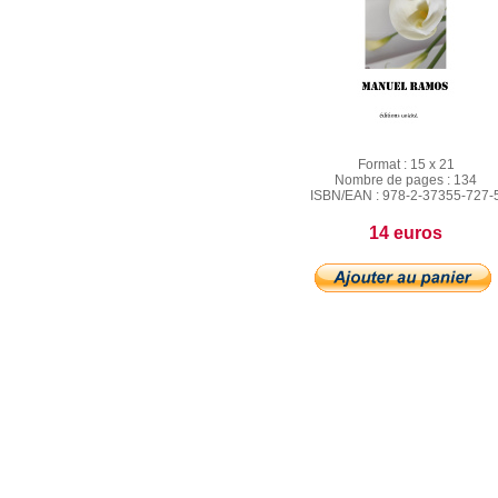
Format :
15 x 21
Nombre de pages :
134
ISBN/EAN :
978-2-37355-727-
14 euros