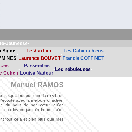
re
•
Jeunesse
•
n Signe
Le Vrai Lieu
Les Cahiers bleus
•
•
•
MMINES
Laurence BOUVET
Francis COFFINET
nces
Passerelles
•
•
Les nébuleuses
•
ne Cohen
Louisa Nadour
Manuel RAMOS
s jusqu’alors pour me faire vibrer,
’écoute avec la mélodie olfactive,
che du bout de son cœur, qu’on
 ses lèvres jusqu’à la lie, qu’on
nt tout cela et bien plus que mes