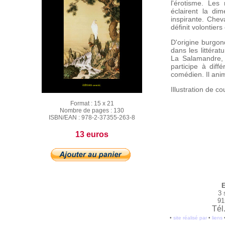
l'érotisme. Les
éclairent la dim
inspirante. Chev
définit volontie
D'origine burgon
dans les littéra
La Salamandre, 
participe à diff
comédien. Il ani
Illustration de c
Format :
15 x 21
Nombre de pages :
130
ISBN/EAN :
978-2-37355-263-8
13 euros
E
3 
91
Tél
•
site réalisé par
•
liens