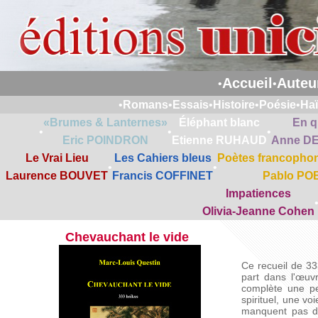
Accueil
Auteu
•
•
•
Romans
•
Essais
•
Histoire
•
Poésie
•
Ha
«Brumes & Lanternes»
Éléphant blanc
En q
•
•
•
Eric POINDRON
Etienne RUHAUD
Anne D
Le Vrai Lieu
Les Cahiers bleus
Poètes francophon
•
•
Laurence BOUVET
Francis COFFINET
Pablo PO
Impatiences
Olivia-Jeanne Cohen
Chevauchant le vide
Ce recueil de 333
part dans l'œuv
complète une pe
spirituel, une v
manquent pas d'