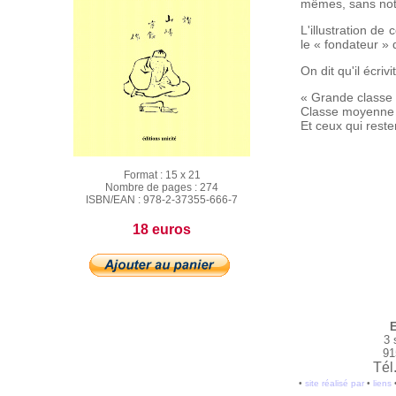
mêmes, sans noti
L'illustration d
le « fondateur »
On dit qu'il écriv
« Grande classe : 
Classe moyenne :
Et ceux qui resten
Format :
15 x 21
Nombre de pages :
274
ISBN/EAN :
978-2-37355-666-7
18 euros
E
3 
91
Tél
•
site réalisé par
•
liens