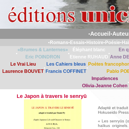
Accueil
Auteu
•
•
•
Romans
•
Essais
•
Histoire
•
Poésie
•
Ha
«Brumes & Lanternes»
Éléphant blanc
En q
•
•
•
Eric POINDRON
Etienne RUHAUD
Anne D
Le Vrai Lieu
Les Cahiers bleus
Poètes francophon
•
•
Laurence BOUVET
Francis COFFINET
Pablo PO
Impatiences
Olivia-Jeanne Cohen
Le Japon à travers le senryū
Adapté et tradui
Hokuseido Press
« Les senryūs (
haïkus originel