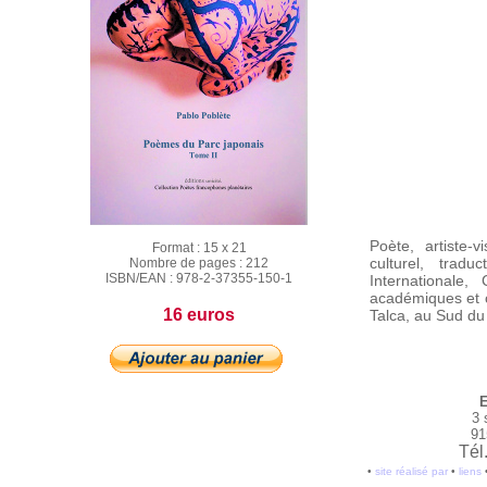
Poète, artiste-
Format :
15 x 21
culturel, trad
Nombre de pages :
212
ISBN/EAN :
978-2-37355-150-1
Internationale,
académiques et c
16 euros
Talca, au Sud du 
E
3 
91
Tél
•
site réalisé par
•
liens