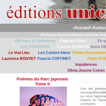
Accueil
Auteu
•
•
•
Romans
•
Essais
•
Histoire
•
Poésie
•
Ha
«Brumes & Lanternes»
Éléphant blanc
En q
•
•
•
Eric POINDRON
Etienne RUHAUD
Anne D
Le Vrai Lieu
Les Cahiers bleus
Poètes francophon
•
•
Laurence BOUVET
Francis COFFINET
Pablo PO
Impatiences
Olivia-Jeanne Cohen
Poèmes du Parc japonais
Tome II
Lire les poème
Incompréhensible 
ou nous façonne
imparti. Ici l’am
contraires.