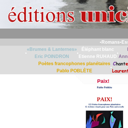
•
Romans
•
Es
«Brumes & Lanternes»
Éléphant blanc
•
•
•
Eric POINDRON
Etienne RUHAUD
Ann
C
hant
e
Poètes francophones planétaires
•
Lauren
Pablo POBLÈTE
Paix!