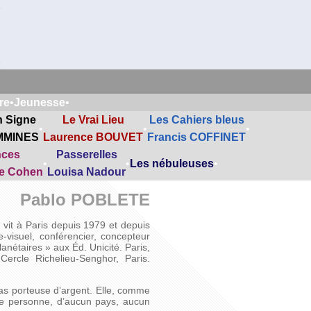
re
•
Jeunesse
•
n Signe
Le Vrai Lieu
Les Cahiers bleus
•
•
•
MMINES
Laurence BOUVET
Francis COFFINET
nces
Passerelles
•
•
Les nébuleuses
•
ne Cohen
Louisa Nadour
Pablo POBLETE
 vit à Paris depuis 1979 et depuis
e-visuel, conférencier, concepteur
lanétaires » aux Éd. Unicité. Paris,
ercle Richelieu-Senghor, Paris.
pas porteuse d’argent. Elle, comme
de personne, d’aucun pays, aucun