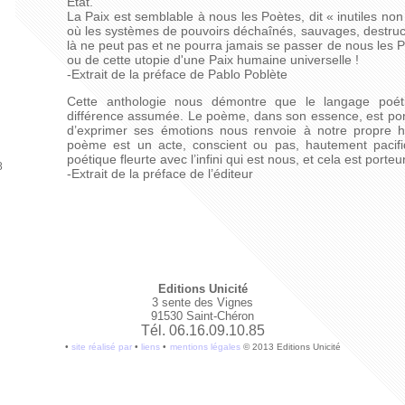
État.
La Paix est semblable à nous les Poètes, dit « inutiles no
où les systèmes de pouvoirs déchaînés, sauvages, destruct
là ne peut pas et ne pourra jamais se passer de nous les 
ou de cette utopie d'une Paix humaine universelle !
-Extrait de la préface de Pablo Poblète
Cette anthologie nous démontre que le langage poéti
différence assumée. Le poème, dans son essence, est porte
d’exprimer ses émotions nous renvoie à notre propre hu
poème est un acte, conscient ou pas, hautement pacifi
poétique fleurte avec l’infini qui est nous, et cela est porteu
8
-Extrait de la préface de l’éditeur
Editions Unicité
3 sente des Vignes
91530 Saint-Chéron
Tél. 06.16.09.10.85
•
site réalisé par
•
liens
•
mentions légales
© 2013 Editions Unicité