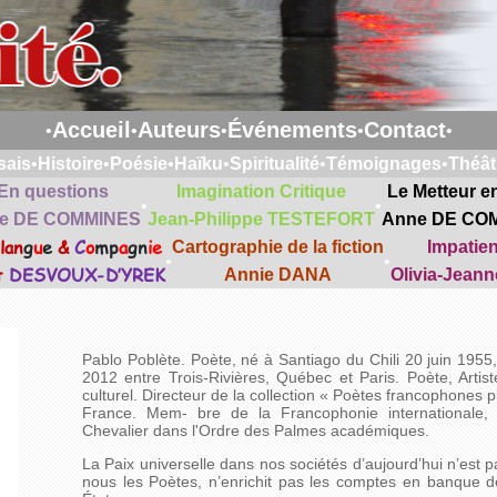
Accueil
Auteurs
Événements
Contact
•
•
•
•
•
sais
•
Histoire
•
Poésie
•
Haïku
•
Spiritualité
•
Témoignages
•
Théât
En questions
Imagination Critique
Le Metteur e
•
•
e DE COMMINES
Jean-Philippe TESTEFORT
Anne DE CO
lan
g
u
e
&
C
o
mp
a
gn
ie
Cartographie de la fiction
Impatie
•
•
t
DESVOUX-D’YREK
Annie DANA
Olivia-Jean
Pablo Poblète. Poète, né à Santiago du Chili 20 juin 1955,
2012 entre Trois-Rivières, Québec et Paris. Poète, Artist
culturel. Directeur de la collection « Poètes francophones p
France. Mem- bre de la Francophonie internationale, C
Chevalier dans l'Ordre des Palmes académiques.
La Paix universelle dans nos sociétés d’aujourd’hui n’est 
nous les Poètes, n’enrichit pas les comptes en banque 