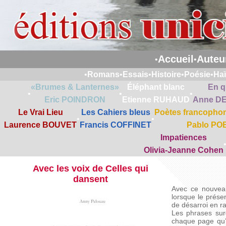
Accueil
Auteu
•
•
•
Romans
•
Essais
•
Histoire
•
Poésie
•
Ha
«Brumes & Lanternes»
Éléphant blanc
En q
•
•
•
Eric POINDRON
Etienne RUHAUD
Anne D
Le Vrai Lieu
Les Cahiers bleus
Poètes francophon
•
•
Laurence BOUVET
Francis COFFINET
Pablo PO
Impatiences
Olivia-Jeanne Cohen
Avec les voix de Celles qui
dansent
Avec ce nouveau
lorsque le prése
de désarroi en r
Les phrases sur
chaque page qu’il