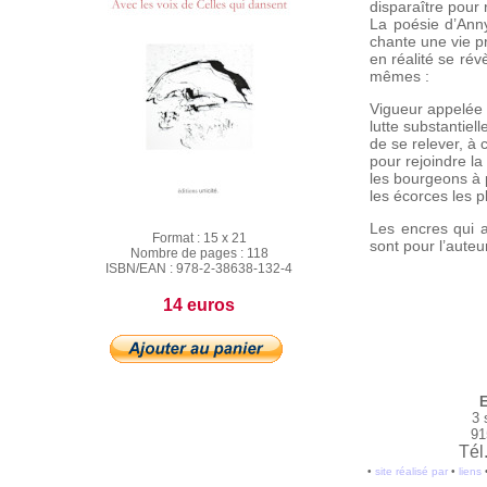
disparaître pour 
La poésie d’Anny
chante une vie p
en réalité se ré
mêmes :
Vigueur appelée 
lutte substantiell
de se relever, à 
pour rejoindre la
les bourgeons à 
les écorces les p
Les encres qui a
Format :
15 x 21
sont pour l’auteu
Nombre de pages :
118
ISBN/EAN :
978-2-38638-132-4
14 euros
E
3 
91
Tél
•
site réalisé par
•
liens