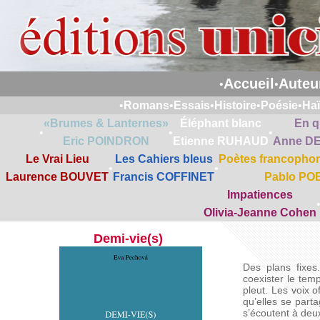
Accueil
Auteu
•
•
•
Romans
•
Essais
•
Histoire
•
Poésie
•
Ha
«Brumes & Lanternes»
Éléphant blanc
En q
•
•
•
Eric POINDRON
Etienne RUHAUD
Anne D
Le Vrai Lieu
Les Cahiers bleus
Poètes francophon
•
•
Laurence BOUVET
Francis COFFINET
Pablo PO
Impatiences
Olivia-Jeanne Cohen
Demi-vie(s)
Des plans fixes
coexister le tem
pleut. Les voix o
qu’elles se parta
s’écoutent à deu