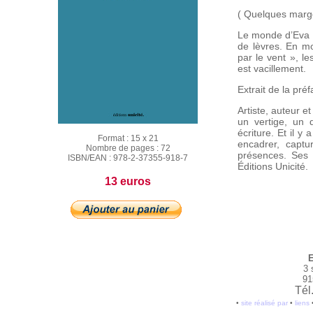
( Quelques marge
Le monde d’Eva Pe
de lèvres. En mo
par le vent », le
est vacillement.
Extrait de la pré
Artiste, auteur e
un vertige, un 
écriture. Et il y
Format :
15 x 21
encadrer, captu
Nombre de pages :
72
présences. Ses r
ISBN/EAN :
978-2-37355-918-7
Éditions Unicité.
13 euros
E
3 
91
Tél
•
site réalisé par
•
liens