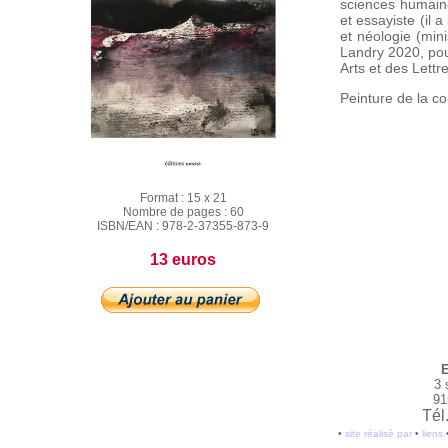
sciences humain
et essayiste (il
et néologie (mini
Landry 2020, pour
Arts et des Lettre
Peinture de la c
Format :
15 x 21
Nombre de pages :
60
ISBN/EAN :
978-2-37355-873-9
13 euros
E
3 
91
Tél
•
site réalisé par
•
liens