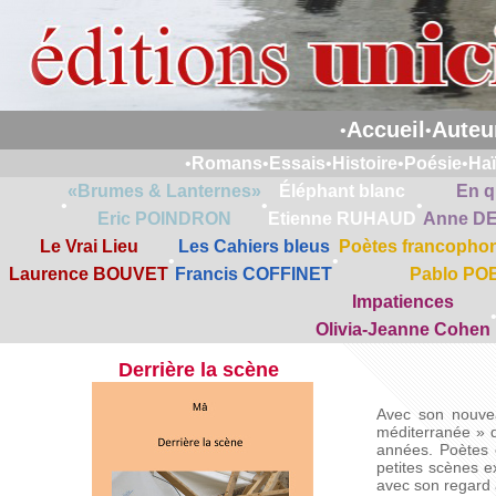
Accueil
Auteu
•
•
•
Romans
•
Essais
•
Histoire
•
Poésie
•
Ha
«Brumes & Lanternes»
Éléphant blanc
En q
•
•
•
Eric POINDRON
Etienne RUHAUD
Anne D
Le Vrai Lieu
Les Cahiers bleus
Poètes francophon
•
•
Laurence BOUVET
Francis COFFINET
Pablo PO
Impatiences
Olivia-Jeanne Cohen
Derrière la scène
Avec son nouvea
méditerranée » q
années. Poètes 
petites scènes ex
avec son regard a