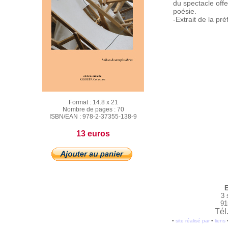
du spectacle offe
poésie.
-Extrait de la pr
Format :
14.8 x 21
Nombre de pages :
70
ISBN/EAN :
978-2-37355-138-9
13 euros
E
3 
91
Tél
•
site réalisé par
•
liens