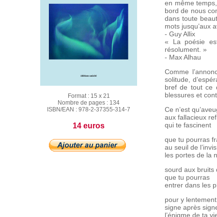
en même temps, p
bord de nous com
dans toute beaut
mots jusqu’aux a
- Guy Allix
« La poésie es
résolument. »
- Max Alhau
Comme l’annonce
solitude, d’espér
bref de tout ce 
blessures et cont
Format :
15 x 21
Nombre de pages :
134
Ce n’est qu’ave
ISBN/EAN :
978-2-37355-314-7
aux fallacieux ref
qui te fascinent
14 euros
que tu pourras fr
au seuil de l’invis
les portes de la n
sourd aux bruits
que tu pourras
entrer dans les p
pour y lentement 
signe après sign
l’énigme de ta vi