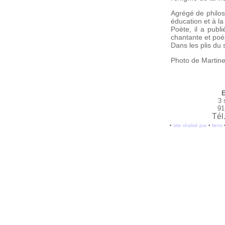
Agrégé de philos
éducation et à l
Poète, il a publ
chantante et poé
Dans les plis du
Photo de Martine
E
3 
91
Tél
•
site réalisé par
•
liens