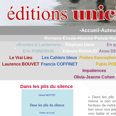
Accueil
Auteu
•
•
•
Romans
•
Essais
•
Histoire
•
Poésie
•
Ha
«Brumes & Lanternes»
Éléphant blanc
En q
•
•
•
Eric POINDRON
Etienne RUHAUD
Anne D
Le Vrai Lieu
Les Cahiers bleus
Poètes francophon
•
•
Laurence BOUVET
Francis COFFINET
Pablo PO
Impatiences
Olivia-Jeanne Cohen
Dans les plis du silence
« Dans les plis
même si son omb
fardeau de notre 
loin sous nos pi
voix faible et vu