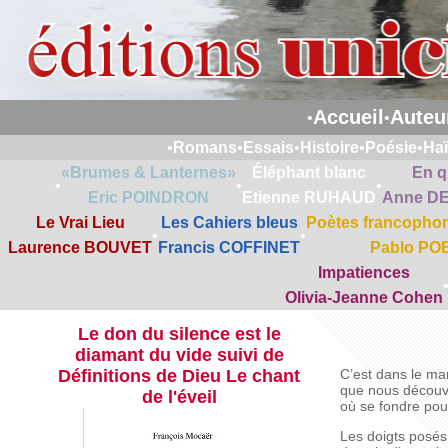
Accueil
Auteu
•
•
•
Romans
•
Essais
•
Histoire
•
Poésie
•
Ha
«Brumes & Lanternes»
Éléphant blanc
En q
•
•
•
Eric POINDRON
Etienne RUHAUD
Anne D
Le Vrai Lieu
Les Cahiers bleus
Poètes francophon
•
•
Laurence BOUVET
Francis COFFINET
Pablo PO
Impatiences
Olivia-Jeanne Cohen
Le don du silence est le
diamant du vide suivi de
Définitions de Dieu Le chant
C’est dans le m
que nous découv
de l'éveil
où se fondre pou
Les doigts posés 