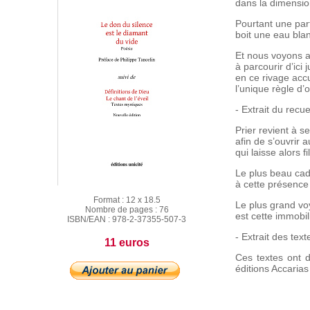
dans la dimensio
Pourtant une part
boit une eau bla
Et nous voyons 
à parcourir d’ici
en ce rivage accu
l’unique règle d’
- Extrait du recu
Prier revient à s
afin de s’ouvrir
qui laisse alors fi
Le plus beau cad
à cette présence
Format :
12 x 18.5
Le plus grand v
Nombre de pages :
76
est cette immobil
ISBN/EAN :
978-2-37355-507-3
- Extrait des tex
11 euros
Ces textes ont d
éditions Accarias