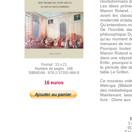
révolutionnaire 
Les idées prôné
Manon Roland, Je
avant les class
modernité éclatan
Qu’entendons-no
De l’horrible d
philosophique Du
qu’au moment de
menaces de mort,
Pourquoi toutes
Manon Roland von
dans une odyssée
Enfin, pourquoi l
Format :
15 x 21
la période dite d
Nombre de pages :
188
fable Le Grillon 
ISBN/EAN :
978-2-37355-966-8
Ce nouveau volet 
16 euros
Métrope (Bibliot
des médiathèques 
Maintenant, lais
livre : Gloire aux
E
3 
91