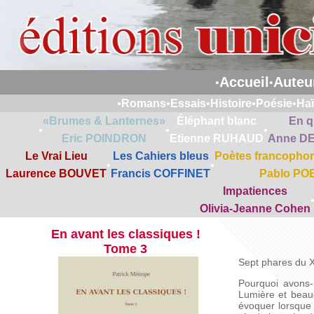
Accueil
Auteu
•
•
•
Romans
•
Essais
•
Histoire
•
Poésie
•
Ha
«Brumes & Lanternes»
Éléphant blanc
En q
•
•
•
Eric POINDRON
Etienne RUHAUD
Anne D
Le Vrai Lieu
Les Cahiers bleus
Poètes francophon
•
•
Laurence BOUVET
Francis COFFINET
Pablo PO
Impatiences
Olivia-Jeanne Cohen
En avant les classiques !
Tome 3
Sept phares du XV
Pourquoi avons-
Lumière et beauc
évoquer lorsque 