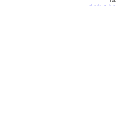
Tél
•
site réalisé par
•
liens