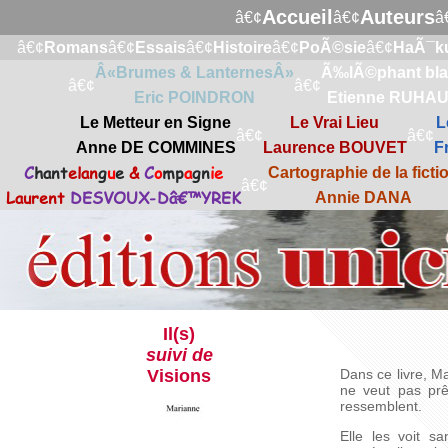
Accueil
Auteurs
â€¢
â€¢
â
â€¢
Romans
â€¢
Essais
â€¢
Histoire
â€¢
PoÃ©sie
â€¢
HaÃ¯k
Â«Brumes & LanternesÂ»
Ã‰lÃ©phant bl
â€¢
â€¢
Eric POINDRON
Etienne RUHA
Le Metteur en Signe
Le Vrai Lieu
L
â€¢
â€¢
Anne DE COMMINES
Laurence BOUVET
F
C
hant
elan
g
u
e
&
C
o
mp
a
gn
ie
Cartographie de la ficti
â€¢
Laurent
DESVOUX-Dâ€™YREK
Annie DANA
Il(s)
suivi de
Visions
Dans ce livre, M
ne veut pas prêt
ressemblent.
Elle les voit s