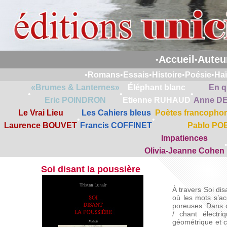
Accueil
Auteu
•
•
•
Romans
•
Essais
•
Histoire
•
Poésie
•
Ha
«Brumes & Lanternes»
Éléphant blanc
En q
•
•
•
Eric POINDRON
Etienne RUHAUD
Anne D
Le Vrai Lieu
Les Cahiers bleus
Poètes francophon
•
•
Laurence BOUVET
Francis COFFINET
Pablo PO
Impatiences
Olivia-Jeanne Cohen
Soi disant la poussière
À travers Soi dis
où les mots s’ac
poreuses. Dans c
/ chant électr
géométrique et c