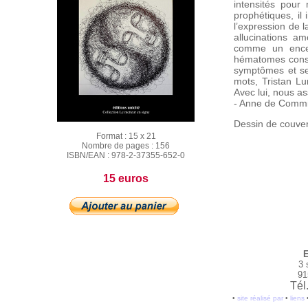
intensités pour
prophétiques, il
l’expression de 
allucinations a
comme un encen
hématomes consen
symptômes et se
mots, Tristan Lu
Avec lui, nous as
- Anne de Comm
Dessin de couver
Format :
15 x 21
Nombre de pages :
156
ISBN/EAN :
978-2-37355-652-0
15 euros
E
3 
91
Tél
•
site réalisé par
•
liens