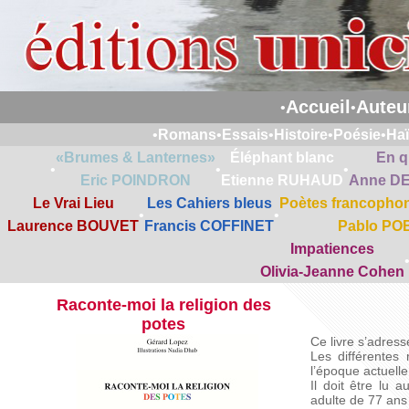
Accueil
Auteu
•
•
•
Romans
•
Essais
•
Histoire
•
Poésie
•
Ha
«Brumes & Lanternes»
Éléphant blanc
En q
•
•
•
Eric POINDRON
Etienne RUHAUD
Anne D
Le Vrai Lieu
Les Cahiers bleus
Poètes francophon
•
•
Laurence BOUVET
Francis COFFINET
Pablo PO
Impatiences
Olivia-Jeanne Cohen
Raconte-moi la religion des
potes
Ce livre s’adres
Les différentes
l’époque actuell
Il doit être lu 
adulte de 77 ans