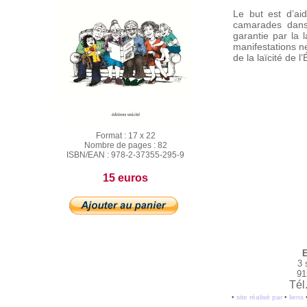
Le but est d’ai
camarades dans 
garantie par la 
manifestations ne
de la laïcité de l
Format :
17 x 22
Nombre de pages :
82
ISBN/EAN :
978-2-37355-295-9
15 euros
E
3 
91
Tél
•
site réalisé par
•
liens