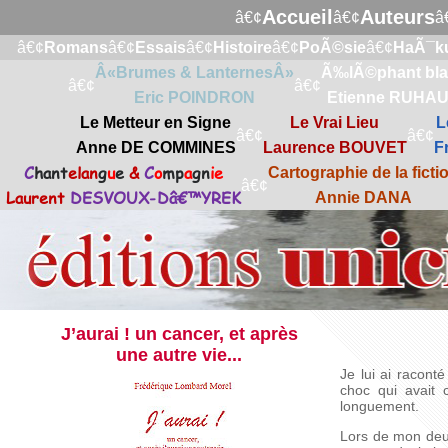
Accueil
Auteurs
â€¢
â€¢
â
â€¢
Romans
â€¢
Essais
â€¢
Histoire
â€¢
PoÃ©sie
â€¢
HaÃ¯k
Â«Brumes & LanternesÂ»
Ã‰lÃ©phant bl
â€¢
â€¢
Eric POINDRON
Etienne RUHA
Le Metteur en Signe
Le Vrai Lieu
L
â€¢
â€¢
Anne DE COMMINES
Laurence BOUVET
F
C
hant
elan
g
u
e
&
C
o
mp
a
gn
ie
Cartographie de la ficti
â€¢
Laurent
DESVOUX-Dâ€™YREK
Annie DANA
J’aurai ! un cancer, et après
une autre vie...
Je lui ai racont
choc qui avait 
longuement.
Lors de mon deux