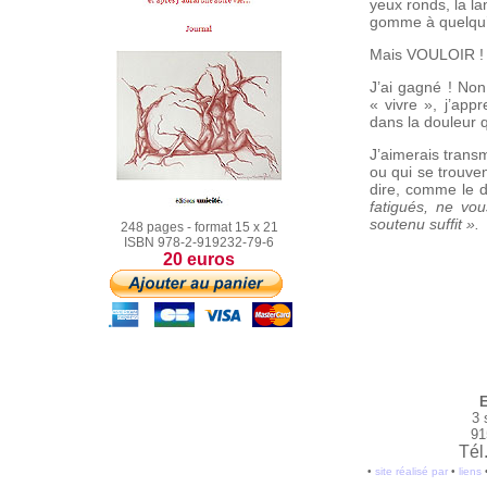
yeux ronds, la l
gomme à quelqu’u
Mais VOULOIR 
J’ai gagné ! Non
« vivre », j’app
dans la douleur q
J’aimerais transm
ou qui se trouven
dire, comme le di
fatigués, ne vo
soutenu suffit ».
248 pages - format 15 x 21
ISBN 978-2-919232-79-6
20 euros
E
3 
91
Tél
•
site réalisé par
•
liens