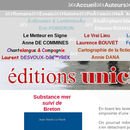
Accueil
Auteurs
â€¢
â€¢
â
â€¢
Romans
â€¢
Essais
â€¢
Histoire
â€¢
PoÃ©sie
â€¢
HaÃ¯k
Â«Brumes & LanternesÂ»
Ã‰lÃ©phant bl
â€¢
â€¢
Eric POINDRON
Etienne RUHA
Le Metteur en Signe
Le Vrai Lieu
L
â€¢
â€¢
Anne DE COMMINES
Laurence BOUVET
F
C
hant
elan
g
u
e
&
C
o
mp
a
gn
ie
Cartographie de la ficti
â€¢
Laurent
DESVOUX-Dâ€™YREK
Annie DANA
Substance mer
suivi de
Breton
En lisant les tex
empreinte d’une f
On pourrait même
s’en détachant pa