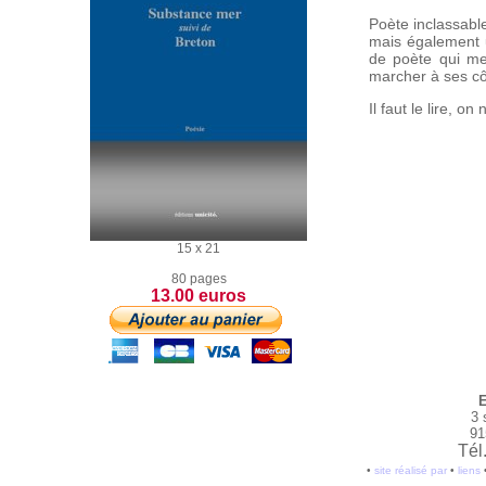
Poète inclassabl
mais également un
de poète qui me
marcher à ses cô
Il faut le lire, on
15 x 21
80 pages
13.00 euros
E
3 
91
Tél
•
site réalisé par
•
liens