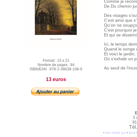
Comme je reconn
De Du chemin jusq
Des visages s’ou
C’est ainsi que s
Qu’on ne soupçon
C’est pourquoi je 
Et qui se dissémi
Ici, le temps dem
Quand le songe d
Et voici le jardin,
Où s’exhale un 
Format :
15 x 21
Nombre de pages :
84
Au seuil de l’inc
ISBN/EAN :
978-2-38638-108-9
13 euros
E
3 
91
Tél
•
site réalisé par
•
liens