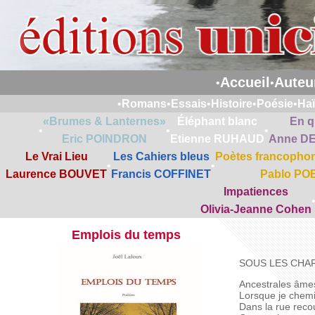
Accueil
Auteu
•
•
•
Romans
•
Essais
•
Histoire
•
Poésie
•
Ha
«Brumes & Lanternes»
Éléphant blanc
En q
•
•
•
Eric POINDRON
Etienne RUHAUD
Anne D
Le Vrai Lieu
Les Cahiers bleus
Poètes francophon
•
•
Laurence BOUVET
Francis COFFINET
Pablo PO
Impatiences
Olivia-Jeanne Cohen
Emplois du temps
SOUS LES CHA
Ancestrales âmes
Lorsque je chemi
Dans la rue reco