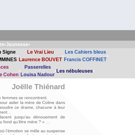
re
•
Jeunesse
•
n Signe
Le Vrai Lieu
Les Cahiers bleus
•
•
•
MMINES
Laurence BOUVET
Francis COFFINET
nces
Passerelles
•
•
Les nébuleuses
•
ne Cohen
Louisa Nadour
Joëlle Thiénard
eux femmes se rencontrent.
 pour aider la mère de Coline dans
ésoudre ce drame, chacune à leur
tirent…
placent jusqu’au dénouement de
, au fond qu’être mère ? » …
, où l’émotion se mêle au suspense