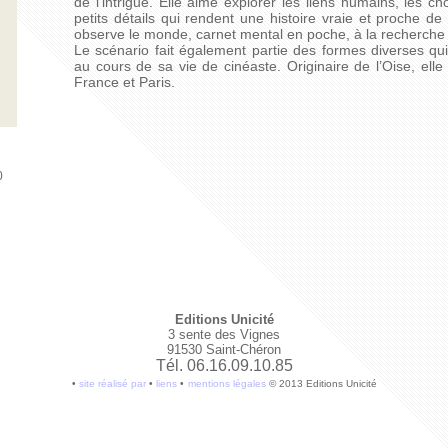
de l’intrigue. Elle aime explorer les liens humains, les c
petits détails qui rendent une histoire vraie et proche de
observe le monde, carnet mental en poche, à la recherche d
Le scénario fait également partie des formes diverses qu
au cours de sa vie de cinéaste. Originaire de l’Oise, elle
France et Paris.
0
Editions Unicité
3 sente des Vignes
91530 Saint-Chéron
Tél. 06.16.09.10.85
•
site réalisé par
•
liens
•
mentions légales
© 2013 Editions Unicité