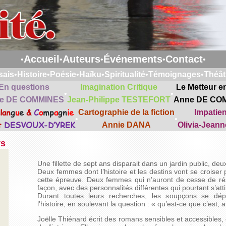
Accueil
Auteurs
Événements
Contact
•
•
•
•
•
sais
•
Histoire
•
Poésie
•
Haïku
•
Spiritualité
•
Témoignages
•
Théât
En questions
Imagination Critique
Le Metteur e
•
•
e DE COMMINES
Jean-Philippe TESTEFORT
Anne DE CO
lan
g
u
e
&
C
o
mp
a
gn
ie
Cartographie de la fiction
Impatie
•
•
t
DESVOUX-D’YREK
Annie DANA
Olivia-Jean
rs
Une fillette de sept ans disparait dans un jardin public, d
Deux femmes dont l’histoire et les destins vont se croiser
cette épreuve. Deux femmes qui n’auront de cesse de r
façon, avec des personnalités différentes qui pourtant s’at
Durant toutes leurs recherches, les soupçons se dé
l’histoire, en soulevant la question : « qu’est-ce que c’est
Joëlle Thiénard écrit des romans sensibles et accessibles