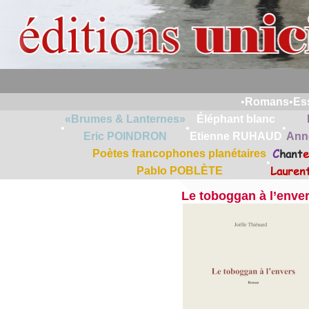
•
Romans
•
Es
«Brumes & Lanternes»
Éléphant blanc
•
•
•
Eric POINDRON
Etienne RUHAUD
Ann
C
hant
e
Poètes francophones planétaires
•
Lauren
Pablo POBLÈTE
Le toboggan à l’enve