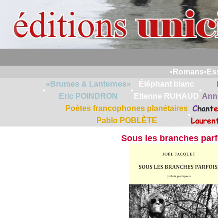
•
Romans
•
Es
«Brumes & Lanternes»
Éléphant blanc
•
•
•
Eric POINDRON
Etienne RUHAUD
Ann
C
hant
e
Poètes francophones planétaires
•
Lauren
Pablo POBLÈTE
Sous les branches parf