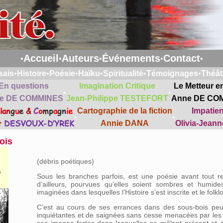
Accueil
Auteurs
Événements
Contact
•
•
•
•
•
sais
•
Histoire
•
Poésie
•
Haïku
•
Spiritualité
•
Témoignages
•
Théât
En questions
Imagination Critique
Le Metteur e
•
•
e DE COMMINES
Jean-Philippe TESTEFORT
Anne DE CO
lan
g
u
e
&
C
o
mp
a
gn
ie
Cartographie de la fiction
Impatie
•
•
t
DESVOUX-D’YREK
Annie DANA
Olivia-Jean
ois
(débris poétiques)
Sous les branches parfois, est une poésie avant tout r
d’ailleurs, pourvues qu’elles soient sombres et humides
imaginées dans lesquelles l’Histoire s’est inscrite et le folkl
C’est au cours de ses errances dans des sous-bois peu
inquiétantes et de saignées sans cesse menacées par les 