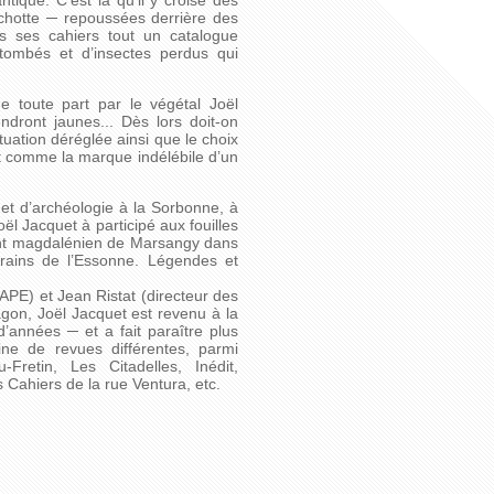
tique. C’est là qu’il y croise des
chotte ─ repoussées derrière des
ns ses cahiers tout un catalogue
 tombés et d’insectes perdus qui
e toute part par le végétal Joël
ndront jaunes... Dès lors doit-on
uation déréglée ainsi que le choix
ant comme la marque indélébile d’un
t et d’archéologie à la Sorbonne, à
oël Jacquet à participé aux fouilles
nt magdalénien de Marsangy dans
rains de l’Essonne. Légendes et
PE) et Jean Ristat (directeur des
agon, Joël Jacquet est revenu à la
’années ─ et a fait paraître plus
ne de revues différentes, parmi
Fretin, Les Citadelles, Inédit,
s Cahiers de la rue Ventura, etc.