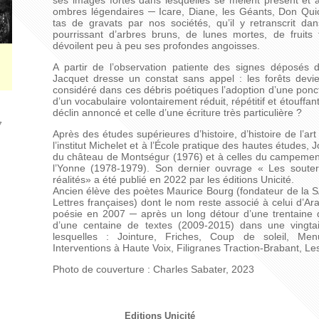
ses images fortes dans lesquelles se mêlent présent et an
ombres légendaires ─ Icare, Diane, les Géants, Don Qui
tas de gravats par nos sociétés, qu’il y retranscrit da
pourrissant d’arbres bruns, de lunes mortes, de fruits
dévoilent peu à peu ses profondes angoisses.
A partir de l’observation patiente des signes déposés d
Jacquet dresse un constat sans appel : les forêts devie
considéré dans ces débris poétiques l’adoption d’une ponct
d’un vocabulaire volontairement réduit, répétitif et étouff
déclin annoncé et celle d’une écriture très particulière ?
7
Après des études supérieures d’histoire, d’histoire de l’ar
l’institut Michelet et à l’École pratique des hautes études, J
du château de Montségur (1976) et à celles du campeme
l’Yonne (1978-1979). Son dernier ouvrage « Les souter
réalités» a été publié en 2022 par les éditions Unicité.
Ancien élève des poètes Maurice Bourg (fondateur de la SA
Lettres françaises) dont le nom reste associé à celui d’Ar
poésie en 2007 ─ après un long détour d’une trentaine d
d’une centaine de textes (2009-2015) dans une vingtai
lesquelles : Jointure, Friches, Coup de soleil, Menu-
Interventions à Haute Voix, Filigranes Traction-Brabant, Le
Photo de couverture : Charles Sabater, 2023
Editions Unicité