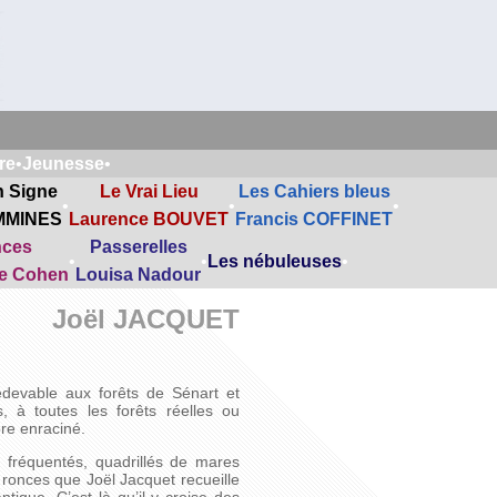
re
•
Jeunesse
•
n Signe
Le Vrai Lieu
Les Cahiers bleus
•
•
•
MMINES
Laurence BOUVET
Francis COFFINET
nces
Passerelles
•
•
Les nébuleuses
•
ne Cohen
Louisa Nadour
Joël JACQUET
edevable aux forêts de Sénart et
, à toutes les forêts réelles ou
ore enraciné.
 fréquentés, quadrillés de mares
ronces que Joël Jacquet recueille