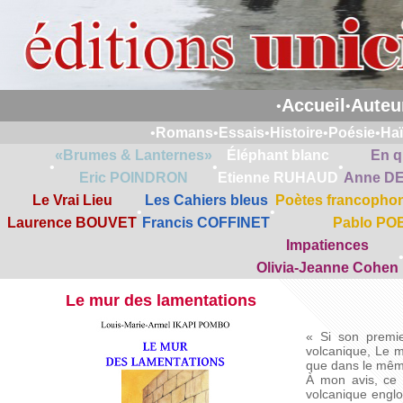
Accueil
Auteu
•
•
•
Romans
•
Essais
•
Histoire
•
Poésie
•
Ha
«Brumes & Lanternes»
Éléphant blanc
En q
•
•
•
Eric POINDRON
Etienne RUHAUD
Anne D
Le Vrai Lieu
Les Cahiers bleus
Poètes francophon
•
•
Laurence BOUVET
Francis COFFINET
Pablo PO
Impatiences
Olivia-Jeanne Cohen
Le mur des lamentations
« Si son premie
volcanique, Le m
que dans le même
À mon avis, ce l
volcanique englob