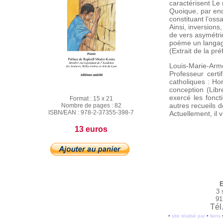
caractérisent Le
Quoique, par end
constituant l’oss
Ainsi, inversions
de vers asymétriq
poème un langage
(Extrait de la p
Louis-Marie-Arm
Professeur certi
catholiques : H
conception (Libr
exercé les fonct
Format :
15 x 21
autres recueils d
Nombre de pages :
82
ISBN/EAN :
978-2-37355-398-7
Actuellement, il v
13 euros
E
3 
91
Tél
•
site réalisé par
•
liens