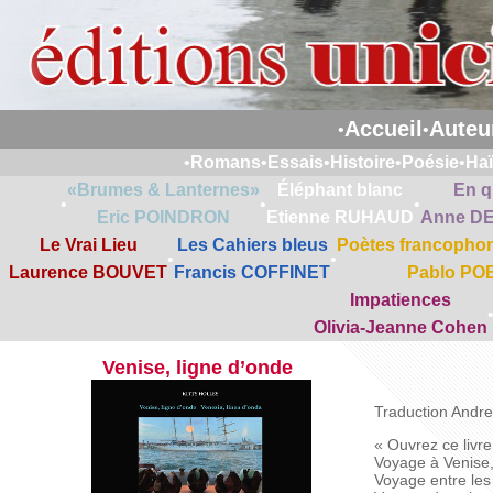
Accueil
Auteu
•
•
•
Romans
•
Essais
•
Histoire
•
Poésie
•
Ha
«Brumes & Lanternes»
Éléphant blanc
En q
•
•
•
Eric POINDRON
Etienne RUHAUD
Anne D
Le Vrai Lieu
Les Cahiers bleus
Poètes francophon
•
•
Laurence BOUVET
Francis COFFINET
Pablo PO
Impatiences
Olivia-Jeanne Cohen
Venise, ligne d’onde
Traduction Andr
« Ouvrez ce livr
Voyage à Venise,
Voyage entre les 