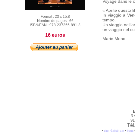
Voyage dans le c
« Aprite questo li
In viaggio a Ven
Format :
23 x 15.8
tempo.
Nombre de pages :
66
Un viaggio nell’a
ISBN/EAN :
978-237355-891-3
un viaggio nel cu
16 euros
Marie Monot
E
3 
91
Tél
•
site réalisé par
•
liens