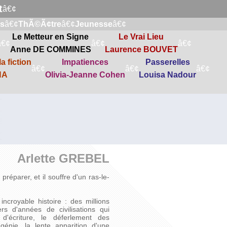
t
â€¢
s
â€¢
ThÃ©Ã¢tre
â€¢
Jeunesse
â€¢
Le Metteur en Signe
Le Vrai Lieu
â€¢
â€¢
â€¢
Anne DE COMMINES
Laurence BOUVET
a fiction
Impatiences
Passerelles
â€¢
â€¢
â€¢
NA
Olivia-Jeanne Cohen
Louisa Nadour
Arlette GREBEL
réparer, et il souffre d'un ras-le-
incroyable histoire : des millions
rs d'années de civilisations qui
 d'écriture, le déferlement des
énie, la lente apparition d'une