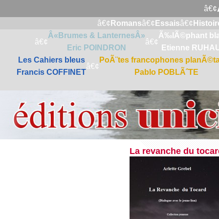
â€¢
â€¢
Romans
â€¢
Essais
â€¢
Histoir
Â«Brumes & LanternesÂ»
Ã‰lÃ©phant bl
â€¢
â€¢
Eric POINDRON
Etienne RUHA
Les Cahiers bleus
PoÃ¨tes francophones planÃ©ta
â€¢
Francis COFFINET
Pablo POBLÃˆTE
La revanche du tocar