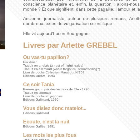
conscience planétaire et, enfin, la question : allons-nou
monde ? Et que signifient, dans cette pagaille, l'amour et la
Ancienne journaliste, auteur de plusieurs romans, Arle
nombreux textes de vulgarisation scientifique.
Elle vit aujourd'hui en Bourgogne.
Livres par Arlette GREBEL
Ou vas-tu papillon?
Prix Amar
Traduit en anglais (a nest of nightingales)
Traduit en allemand (wohin fliegst du, schmetterling?)
Livre de poche Collection Marabout N°158
Editions Julliard, 1954
Ce soir Tania
Premier grand prix des lectrices de Elle - 1970
Traduit en japonais
Livre de poche en japonais
Editions Gallimard, 1970
Vous disiez donc matelot...
Editions Gallimard
Ecoute, c'est la nuit
Editions Galilée, 1981
Les mots les plus fous
Traduit en chinois