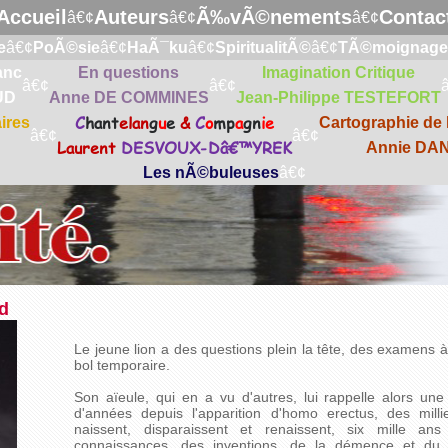
Accueil
Auteurs
Ã‰vÃ©nements
Contac
â€¢
â€¢
â€¢
e
â€¢
PoÃ©sie
â€¢
HaÃ¯ku
â€¢
SpiritualitÃ©
â€¢
TÃ©moignage
anc
En questions
Imagination Critique
â€¢
â€¢
UD
Anne DE COMMINES
Jean-Philippe TESTEFORT
C
hant
elan
g
u
e
&
C
o
mp
a
gn
ie
ires
Cartographie de l
â€¢
â€¢
Laurent
DESVOUX-Dâ€™YREK
Annie DA
Les nÃ©buleuses
â€¢
d
Le jeune lion a des questions plein la tête, des examens à p
bol temporaire.
Son aïeule, qui en a vu d'autres, lui rappelle alors une 
d'années depuis l'apparition d'homo erectus, des millie
naissent, disparaissent et renaissent, six mille ans
connaissances, des inventions, de la démence et du g