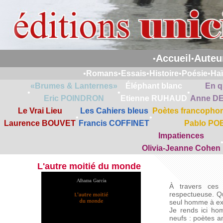
Accueil
Auteu
•
•
•
Romans
•
Essais
•
Histoire
•
Poésie
•
Ha
«Brumes & Lanternes»
Éléphant blanc
En q
•
•
•
Eric POINDRON
Etienne RUHAUD
Anne D
Le Vrai Lieu
Les Cahiers bleus
Poètes francophon
•
•
Laurence BOUVET
Francis COFFINET
Pablo PO
Impatiences
Olivia-Jeanne Cohen
L'autre moitié du monde
À travers ces 
respectueuse. Qui
seul homme à ex
Je rends ici ho
neufs : poètes a