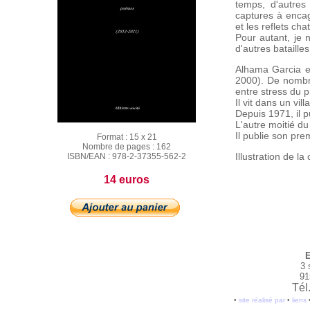
temps, d'autres
captures à encag
et les reflets ch
Pour autant, je 
d'autres batailles
Alhama Garcia e
2000). De nombreu
entre stress du p
Il vit dans un vi
Depuis 1971, il p
L'autre moitié d
Il publie son pr
Format :
15 x 21
Nombre de pages :
162
Illustration de la
ISBN/EAN :
978-2-37355-562-2
14 euros
E
3 
91
Tél
•
site réalisé par
•
liens