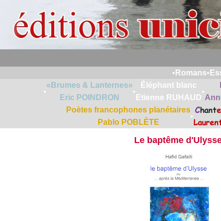
•
Romans
•
Es
«Brumes & Lanternes»
Éléphant blanc
•
•
•
Eric POINDRON
Etienne RUHAUD
Ann
C
hant
e
Poètes francophones planétaires
•
Lauren
Pablo POBLÈTE
Le baptême d'Ulyss