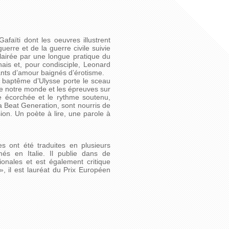
faïti dont les oeuvres illustrent
uerre et de la guerre civile suivie
lairée par une longue pratique du
ais et, pour condisciple, Leonard
hants d’amour baignés d’érotisme.
e baptême d’Ulysse porte le sceau
de notre monde et les épreuves sur
re écorchée et le rythme soutenu,
a Beat Generation, sont nourris de
on. Un poète à lire, une parole à
es ont été traduites en plusieurs
més en Italie. Il publie dans de
ionales et est également critique
 », il est lauréat du Prix Européen