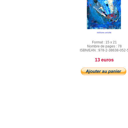
Format :
15 x 21
Nombre de pages :
78
ISBN/EAN :
978-2-38638-052-
13 euros