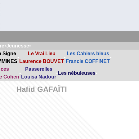
re
•
Jeunesse
•
n Signe
Le Vrai Lieu
Les Cahiers bleus
•
•
•
MMINES
Laurence BOUVET
Francis COFFINET
nces
Passerelles
•
•
Les nébuleuses
•
ne Cohen
Louisa Nadour
Hafid GAFAÏTI