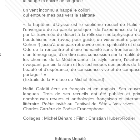
la sauge m’enivre de sa grâce
un vent inconnu a happé le colibri
qui entoure mes pas vers la sainteté
« le baptême d’Ulysse est le septième recueil de Hafid Ga
l’envergure de sa parole poétique : de l’expérience de la g
par la traversée du désert à la réflexion métaphysique éc
bouddhisme zen (avec, pour guide, un vieux maître japon
Cohen !) jusqu’à une paix retrouvée entre spiritualité et c
Ode de la rencontre et d’une humanité sans frontières, l
d’un témoignage, d’un dire sans concession sur la réalité 
5
les chemins de la Méditerranée. Le style ferme, l’écritu
évoquant parfois le slam et les techniques des poètes de l
beauté et d’espérance, de conscience vive et de compassi
partager ! »
(Extraits de la Préface de Michel Bénard)
Hafid Gafaïti écrit en français et en anglais. Ses œuvr
langues. Trois de ses recueils ont été publiés et pri
nombreuses revues et anthologies françaises et internat
littéraire. Poète invité au Festival de Sète « Voix vives…
Charles Carrère de Poésie Francophone.
Collages : Michel Bénard ; Film : Christian Hubert-Rodier
Editions Unicité