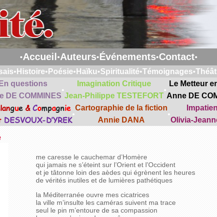
Accueil
Auteurs
Événements
Contact
•
•
•
•
•
sais
•
Histoire
•
Poésie
•
Haïku
•
Spiritualité
•
Témoignages
•
Théât
En questions
Imagination Critique
Le Metteur e
•
•
e DE COMMINES
Jean-Philippe TESTEFORT
Anne DE CO
lan
g
u
e
&
C
o
mp
a
gn
ie
Cartographie de la fiction
Impatie
•
•
t
DESVOUX-D’YREK
Annie DANA
Olivia-Jean
e
me caresse le cauchemar d’Homère
qui jamais ne s’éteint sur l’Orient et l’Occident
et je tâtonne loin des aèdes qui égrènent les heures
de vérités inutiles et de lumières pathétiques
la Méditerranée ouvre mes cicatrices
la ville m’insulte les caméras suivent ma trace
seul le pin m’entoure de sa compassion