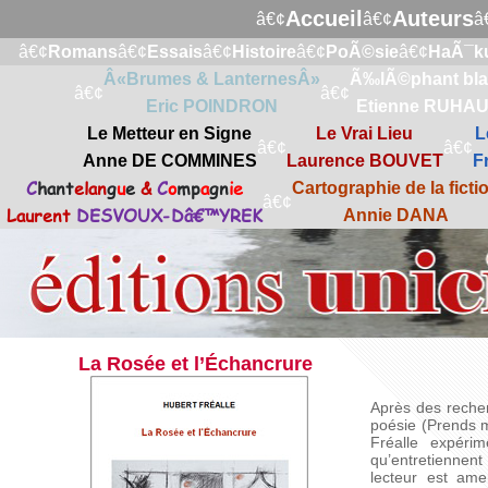
Accueil
Auteurs
â€¢
â€¢
â
â€¢
Romans
â€¢
Essais
â€¢
Histoire
â€¢
PoÃ©sie
â€¢
HaÃ¯k
Â«Brumes & LanternesÂ»
Ã‰lÃ©phant bl
â€¢
â€¢
Eric POINDRON
Etienne RUHA
Le Metteur en Signe
Le Vrai Lieu
L
â€¢
â€¢
Anne DE COMMINES
Laurence BOUVET
F
C
hant
elan
g
u
e
&
C
o
mp
a
gn
ie
Cartographie de la ficti
â€¢
Laurent
DESVOUX-Dâ€™YREK
Annie DANA
La Rosée et l’Échancrure
Après des recher
poésie (
Prends 
Fréalle expéri
qu’entretiennent
lecteur est ame