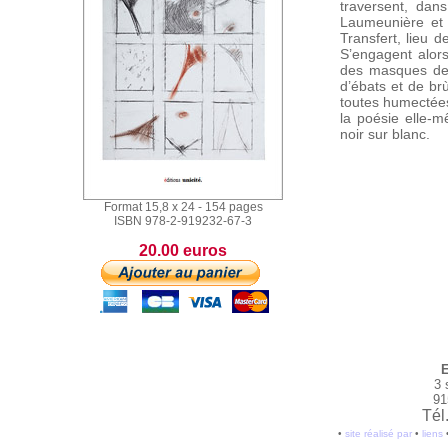
traversent, dan
Laumeunière et 
Transfert, lieu 
S’engagent alor
des masques de l
d’ébats et de br
toutes humectées
la poésie elle-m
noir sur blanc.
Format 15,8 x 24 - 154 pages
ISBN 978-2-919232-67-3
20.00 euros
E
3 
91
Tél
•
site réalisé par
•
liens