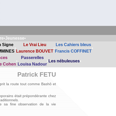
re
•
Jeunesse
•
n Signe
Le Vrai Lieu
Les Cahiers bleus
•
•
•
MMINES
Laurence BOUVET
Francis COFFINET
nces
Passerelles
•
•
Les nébuleuses
•
ne Cohen
Louisa Nadour
Patrick FETU
prit la route tout comme Bashô et
mporains était prépondérante chez
raditionnels.
e sa fine observation de la vie