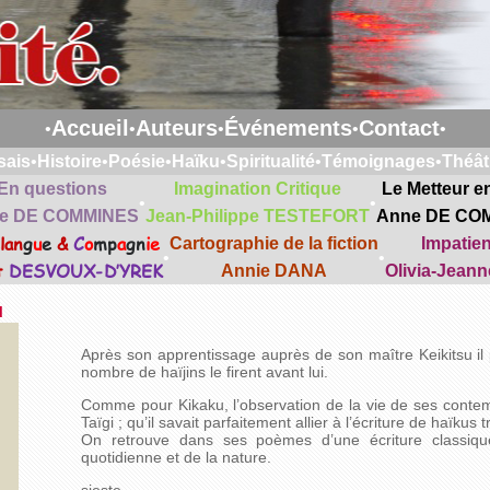
Accueil
Auteurs
Événements
Contact
•
•
•
•
•
sais
•
Histoire
•
Poésie
•
Haïku
•
Spiritualité
•
Témoignages
•
Théât
En questions
Imagination Critique
Le Metteur e
•
•
e DE COMMINES
Jean-Philippe TESTEFORT
Anne DE CO
lan
g
u
e
&
C
o
mp
a
gn
ie
Cartographie de la fiction
Impatie
•
•
t
DESVOUX-D’YREK
Annie DANA
Olivia-Jean
u
Après son apprentissage auprès de son maître Keikitsu il 
nombre de haïjins le firent avant lui.
Comme pour Kikaku, l’observation de la vie de ses conte
Taïgi ; qu’il savait parfaitement allier à l’écriture de haïkus t
On retrouve dans ses poèmes d’une écriture classiqu
quotidienne et de la nature.