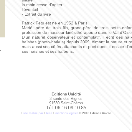
sieste
la main cesse d'agiter
l'éventail
- Extrait du livre
Patrick Fetu est né en 1952 à Paris.
Marié, père de trois fils, grand-père de trois petits-enfa
profession de masseur-kinésithérapeute dans le Val-d’Oise
D’un naturel observateur et contemplatif, il écrit des 
haïshas (photo-haïkus) depuis 2009. Aimant la nature et r
mais aussi ses côtés attachants et poétiques, il essaie d
ses haïshas et ses haïbuns.
7
Editions Unicité
3 sente des Vignes
91530 Saint-Chéron
Tél. 06.16.09.10.85
•
site réalisé par
•
liens
•
mentions légales
© 2013 Editions Unicité