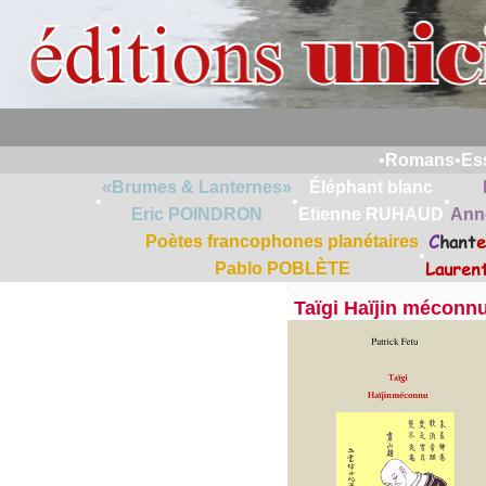
•
Romans
•
Es
«Brumes & Lanternes»
Éléphant blanc
•
•
•
Eric POINDRON
Etienne RUHAUD
Ann
C
hant
e
Poètes francophones planétaires
•
Lauren
Pablo POBLÈTE
Taïgi Haïjin méconn