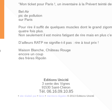
“Mon ticket pour Paris !, un inventaire à la Prévert teinté d
Bel-Air
pic de pollution
sur Paris
Pour rire il suffit de quelques muscles dont le grand zigoma
quatre fois plus.
Non seulement il est moins fatigant de rire mais en plus c’e
D’ailleurs RATP ne signifie-t-il pas : rire à tout prix !
Maison Blanche, Château Rouge
9
encore un coup
des frères Ripolin
Editions Unicité
3 sente des Vignes
91530 Saint-Chéron
Tél. 06.16.09.10.85
•
site réalisé par
•
liens
•
mentions légales
© 2013 Editions Unicité