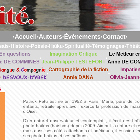
Accueil
Auteurs
Événements
Contact
•
•
•
•
•
sais
•
Histoire
•
Poésie
•
Haïku
•
Spiritualité
•
Témoignages
•
Théât
En questions
Imagination Critique
Le Metteur e
•
•
e DE COMMINES
Jean-Philippe TESTEFORT
Anne DE CO
lan
g
u
e
&
C
o
mp
a
gn
ie
Cartographie de la fiction
Impatie
•
•
t
DESVOUX-D’YREK
Annie DANA
Olivia-Jean
s
Patrick Fetu est né en 1952 à Paris. Marié, père de trois
enfants, retraité après avoir exercé la profession de mas
d’Oise.
D’un naturel observateur et contemplatif, il écrit des 
photo-haïkus (haïshas) depuis 2009. Aimant la nature et r
mais aussi ses côtés attachants et poétiques, il essaie d
ses photo-haïkus et ses haïbuns.