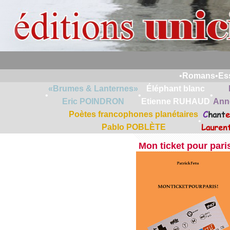
•
Romans
•
Es
«Brumes & Lanternes»
Éléphant blanc
•
•
•
Eric POINDRON
Etienne RUHAUD
Ann
C
hant
e
Poètes francophones planétaires
•
Lauren
Pablo POBLÈTE
Mon ticket pour pari