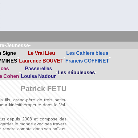
re
•
Jeunesse
•
n Signe
Le Vrai Lieu
Les Cahiers bleus
•
•
•
MMINES
Laurence BOUVET
Francis COFFINET
nces
Passerelles
•
•
Les nébuleuses
•
ne Cohen
Louisa Nadour
Patrick FETU
 fils, grand-père de trois petits-
seur-kinésithérapeute dans le Val-
haïkus depuis 2008 et compose des
egarder le monde avec ses travers
’en rendre compte dans ses haïkus,