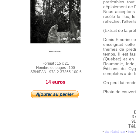
praticables tout
déploiement de l’
Nous acceptons a
recèle le flux, l
réfléchie, l’altéri
(Extrait de la pr
Denis Emorine es
enseignait cett
thèmes de prédil
temps. Il est fa
(Québec) et en R
Format :
15 x 21
Roumanie, Inde, 
Nombre de pages :
100
Éditions du Cy
ISBN/EAN :
978-2-37355-100-6
complètes » de l
14 euros
On peut lui rendre
Photo de couvert
E
3 
91
Tél
•
site réalisé par
•
liens