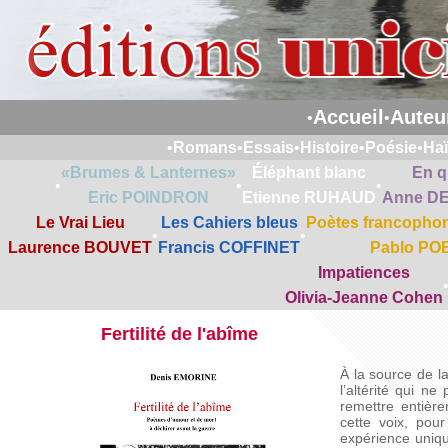
Accueil
Auteu
•
•
•
Romans
•
Essais
•
Histoire
•
Poésie
•
Ha
«Brumes & Lanternes»
Éléphant blanc
En q
•
•
•
Eric POINDRON
Etienne RUHAUD
Anne D
Le Vrai Lieu
Les Cahiers bleus
Poètes francophon
•
•
Laurence BOUVET
Francis COFFINET
Pablo PO
Impatiences
Olivia-Jeanne Cohen
Fertilité de l'abîme
À la source de la
l’altérité qui ne
remettre entière
cette voix, pou
expérience uniqu