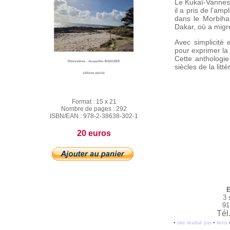
Le Kukaï-Vannes, 
il a pris de l’am
dans le Morbihan
Dakar, où a migr
Avec simplicité 
pour exprimer la
Cette anthologi
siècles de la lit
Format :
15 x 21
Nombre de pages :
292
ISBN/EAN :
978-2-38638-302-1
20 euros
E
3 
91
Tél
•
site réalisé par
•
liens