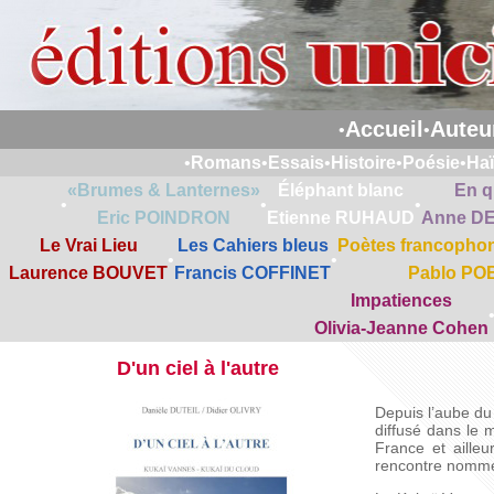
Accueil
Auteu
•
•
•
Romans
•
Essais
•
Histoire
•
Poésie
•
Ha
«Brumes & Lanternes»
Éléphant blanc
En q
•
•
•
Eric POINDRON
Etienne RUHAUD
Anne D
Le Vrai Lieu
Les Cahiers bleus
Poètes francophon
•
•
Laurence BOUVET
Francis COFFINET
Pablo PO
Impatiences
Olivia-Jeanne Cohen
D'un ciel à l'autre
Depuis l’aube du 
diffusé dans le 
France et aille
rencontre nommé