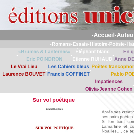
Accueil
Auteu
•
•
•
Romans
•
Essais
•
Histoire
•
Poésie
•
Ha
«Brumes & Lanternes»
Éléphant blanc
En q
•
•
•
Eric POINDRON
Etienne RUHAUD
Anne D
Le Vrai Lieu
Les Cahiers bleus
Poètes francophon
•
•
Laurence BOUVET
Francis COFFINET
Pablo PO
Impatiences
Olivia-Jeanne Cohen
Sur vol poétique
Après ses créatio
ses pairs poètes
Si l’on tient c
Lamartine et co
Noailles…, ce te