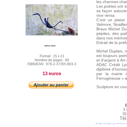
les charmes chan
Les poètes ont s
sa façon astucie
vice versa.
C’est un plaisi
Valmore, Noailles
Bravo Michel Dup
pépites, des pail
dans nos mémoire
Extrait de la pr
Michel Duplaix, n
est toujours pein
Format :
15 x 21
et d'argent à Art
Nombre de pages :
80
ISBN/EAN :
978-2-37355-903-3
ADAC Crédit Lyo
diplômé d'honneur
13 euros
par la mairie 
Ferrugineuse » au
Sculpture en cou
E
3 
91
Tél
•
site réalisé par
•
liens