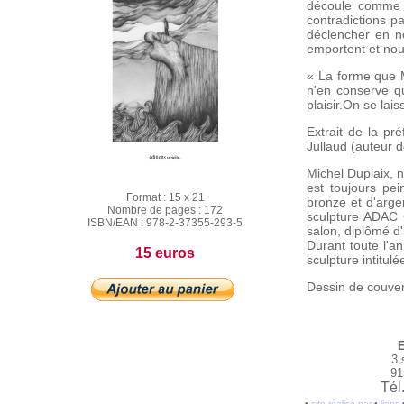
découle comme u
contradictions p
déclencher en no
emportent et nou
« La forme que Mi
n'en conserve qu
plaisir.On se lai
Extrait de la p
Jullaud (auteur d
Michel Duplaix, n
est toujours pei
Format :
15 x 21
bronze et d'arge
Nombre de pages :
172
sculpture ADAC 
ISBN/EAN :
978-2-37355-293-5
salon, diplômé d
Durant toute l'a
15 euros
sculpture intitul
Dessin de couver
E
3 
91
Tél
•
site réalisé par
•
liens