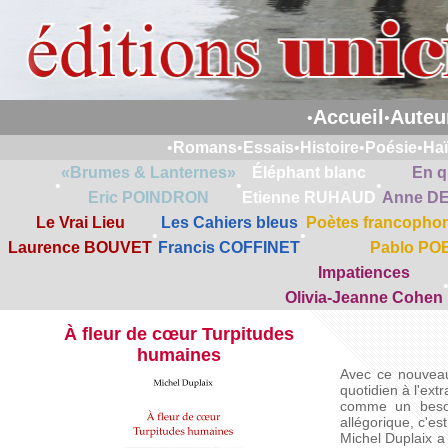
Accueil
Auteu
•
•
•
Romans
•
Essais
•
Histoire
•
Poésie
•
Ha
«Brumes & Lanternes»
Éléphant blanc
En q
•
•
•
Eric POINDRON
Etienne RUHAUD
Anne D
Le Vrai Lieu
Les Cahiers bleus
Poètes francophon
•
•
Laurence BOUVET
Francis COFFINET
Pablo PO
Impatiences
Olivia-Jeanne Cohen
À fleur de cœur Turpitudes
humaines
Avec ce nouveau 
quotidien à l'ext
comme un besoin
allégorique, c'es
Michel Duplaix a 