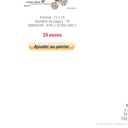
Format :
21 x 15
Nombre de pages :
70
ISBN/EAN :
978-2-37355-345-1
15 euros
E
3 
91
Tél
•
site réalisé par
•
liens