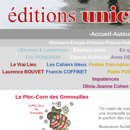
Accueil
Auteu
•
•
•
Romans
•
Essais
•
Histoire
•
Poésie
•
Ha
«Brumes & Lanternes»
Éléphant blanc
En q
•
•
•
Eric POINDRON
Etienne RUHAUD
Anne D
Le Vrai Lieu
Les Cahiers bleus
Poètes francophon
•
•
Laurence BOUVET
Francis COFFINET
Pablo PO
Impatiences
Olivia-Jeanne Cohen
Le Ploc-Corn des Grenouilles
Tôt matin de mai
une tourterelle p
le parfum des ro
Illustratrice Aur