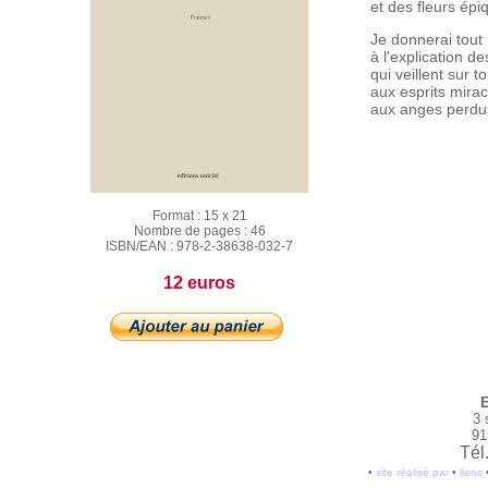
et des fleurs épi
Je donnerai tout
à l'explication de
qui veillent sur to
aux esprits mira
aux anges perdu
Format :
15 x 21
Nombre de pages :
46
ISBN/EAN :
978-2-38638-032-7
12 euros
E
3 
91
Tél
•
site réalisé par
•
liens