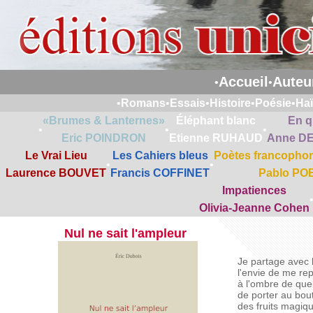
Accueil
Auteu
•
•
•
Romans
•
Essais
•
Histoire
•
Poésie
•
Ha
«Brumes & Lanternes»
Éléphant blanc
En q
•
•
•
Eric POINDRON
Etienne RUHAUD
Anne D
Le Vrai Lieu
Les Cahiers bleus
Poètes francophon
•
•
Laurence BOUVET
Francis COFFINET
Pablo PO
Impatiences
Olivia-Jeanne Cohen
Nul ne sait l'ampleur
Je partage avec 
l'envie de me re
à l'ombre de que
de porter au bou
des fruits magiq