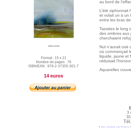
au bord de l’eff
L’été siphonnait 
et volait un à un
entre les bras de
Tassées le long 
des ombres aux 
cherchaient refu
Nul n’aurait osé d
où commençait le
liquide, jaune et
Format :
15 x 21
réduisait l’horizo
Nombre de pages :
76
ISBN/EAN :
978-2-37355-301-7
Aquarelles couver
14 euros
E
3 
91
Tél
•
site réalisé par
•
liens