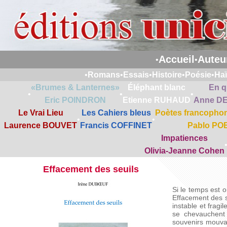
Accueil
Auteu
•
•
•
Romans
•
Essais
•
Histoire
•
Poésie
•
Ha
«Brumes & Lanternes»
Éléphant blanc
En q
•
•
•
Eric POINDRON
Etienne RUHAUD
Anne D
Le Vrai Lieu
Les Cahiers bleus
Poètes francophon
•
•
Laurence BOUVET
Francis COFFINET
Pablo PO
Impatiences
Olivia-Jeanne Cohen
Effacement des seuils
Si le temps est o
Effacement des se
instable et fragil
se chevauchent 
souvenirs mouva