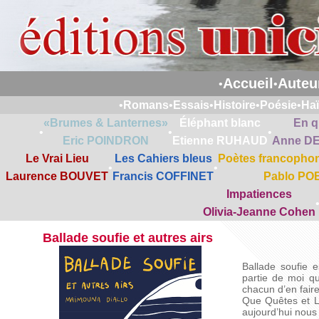
Accueil
Auteu
•
•
•
Romans
•
Essais
•
Histoire
•
Poésie
•
Ha
«Brumes & Lanternes»
Éléphant blanc
En q
•
•
•
Eric POINDRON
Etienne RUHAUD
Anne D
Le Vrai Lieu
Les Cahiers bleus
Poètes francophon
•
•
Laurence BOUVET
Francis COFFINET
Pablo PO
Impatiences
Olivia-Jeanne Cohen
Ballade soufie et autres airs
Ballade soufie 
partie de moi qu
chacun d’en faire 
Que Quêtes et Le
aujourd’hui nous