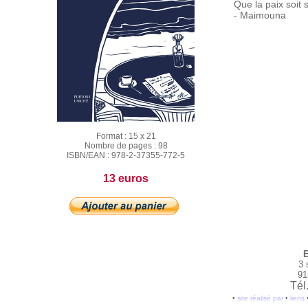
Que la paix soit 
- Maimouna
Format :
15 x 21
Nombre de pages :
98
ISBN/EAN :
978-2-37355-772-5
13 euros
E
3 
91
Tél
•
site réalisé par
•
liens