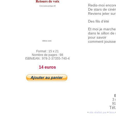
Redis-moi encor
De stars de cin
Reviens jeter su
Des fils d’été
Et moi je marche
dans le sillon de
pour savoir
comment jouisse
Format :
15 x 21
Nombre de pages :
98
ISBN/EAN :
978-2-37355-740-4
14 euros
E
3 
91
Tél
•
site réalisé par
•
liens