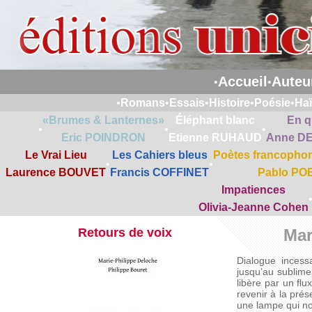
Accueil
Auteu
•
•
•
Romans
•
Essais
•
Histoire
•
Poésie
•
Ha
«Brumes & Lanternes»
Éléphant blanc
En q
•
•
•
Eric POINDRON
Etienne RUHAUD
Anne D
Le Vrai Lieu
Les Cahiers bleus
Poètes francophon
•
•
Laurence BOUVET
Francis COFFINET
Pablo PO
Impatiences
Olivia-Jeanne Cohen
Retours de voix
Mar
Dialogue incess
jusqu’au sublime,
libère par un flu
revenir à la pré
une lampe qui nou