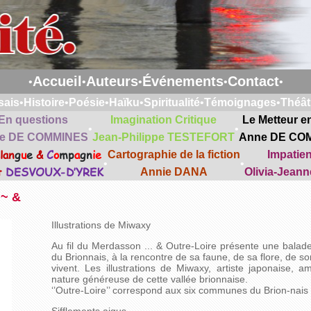
Accueil
Auteurs
Événements
Contact
•
•
•
•
•
sais
•
Histoire
•
Poésie
•
Haïku
•
Spiritualité
•
Témoignages
•
Théât
En questions
Imagination Critique
Le Metteur e
•
•
e DE COMMINES
Jean-Philippe TESTEFORT
Anne DE CO
lan
g
u
e
&
C
o
mp
a
gn
ie
Cartographie de la fiction
Impatie
•
•
t
DESVOUX-D’YREK
Annie DANA
Olivia-Jean
~~ &
Illustrations de Miwaxy
Au fil du Merdasson ... & Outre-Loire présente une balade
du Brionnais, à la rencontre de sa faune, de sa flore, de son
vivent. Les illustrations de Miwaxy, artiste japonaise, 
nature généreuse de cette vallée brionnaise.
‘’Outre-Loire’’ correspond aux six communes du Brion-nais 