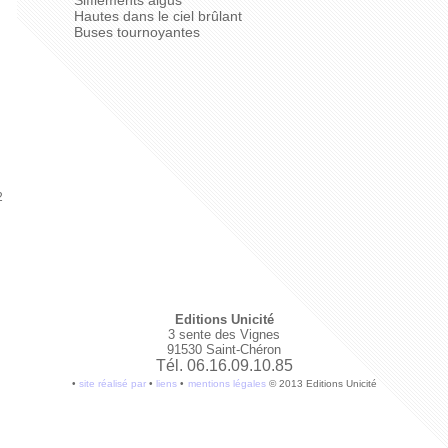
Sifflements aigus
Hautes dans le ciel brûlant
Buses tournoyantes
2
Editions Unicité
3 sente des Vignes
91530 Saint-Chéron
Tél. 06.16.09.10.85
•
site réalisé par
•
liens
•
mentions légales
© 2013 Editions Unicité