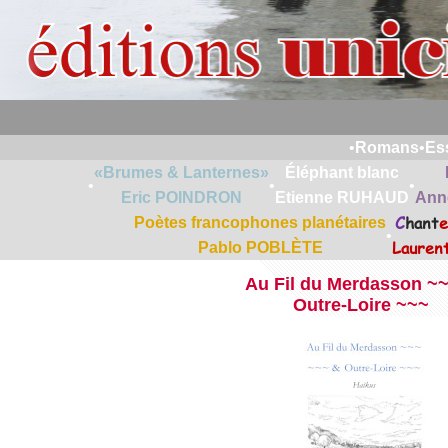
•
Romans
•
Es
«Brumes & Lanternes»
Éléphant blanc
•
•
•
Eric POINDRON
Etienne RUHAUD
Ann
C
hant
e
Poètes francophones planétaires
•
Lauren
Pablo POBLÈTE
Au Fil du Merdasson ~
Outre-Loire ~~~