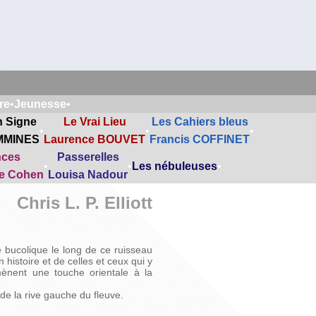
re
•
Jeunesse
•
n Signe
Le Vrai Lieu
Les Cahiers bleus
•
•
•
MMINES
Laurence BOUVET
Francis COFFINET
nces
Passerelles
•
•
Les nébuleuses
•
ne Cohen
Louisa Nadour
Chris L. P. Elliott
 bucolique le long de ce ruisseau
 histoire et de celles et ceux qui y
amènent une touche orientale à la
de la rive gauche du fleuve.